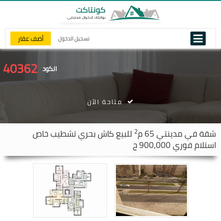
أضف عقار
تسجيل الدخول
40362
الكود
متاحة الآن
2
شقة في
مدينتي
65 م
للبيع كاش بحري تشطيب خاص
استلام فوري 900,000 ج