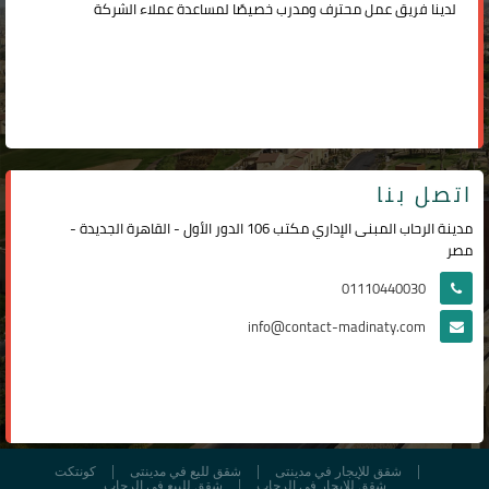
لدينا فريق عمل محترف ومدرب خصيصًا لمساعدة عملاء الشركة
اتصل بنا
مدينة الرحاب المبنى الإداري مكتب 106 الدور الأول - القاهرة الجديدة -
مصر
01110440030
info@contact-madinaty.com
شقق للإيجار في مدينتى
شقق لليع في مدينتى
كونتكت
شقق للإيجار في الرحاب
شقق للبيع في الرحاب