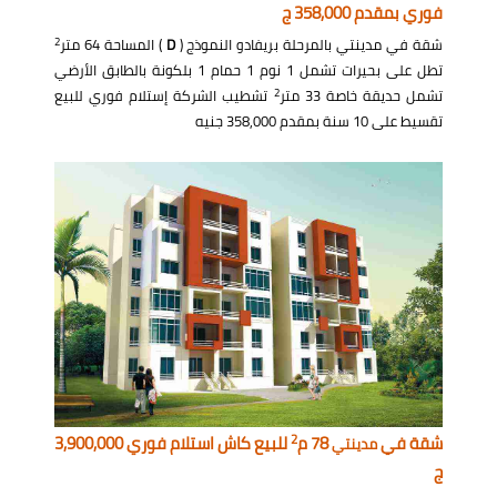
فوري بمقدم 358,000 ج
2
شقة في مدينتي بالمرحلة بريفادو النموذج (
D
) المساحة 64 متر
تطل على بحيرات تشمل 1 نوم 1 حمام 1 بلكونة بالطابق الأرضي
2
تشمل حديقة خاصة 33 متر
تشطيب الشركة إستلام فوري للبيع
تقسيط على 10 سنة بمقدم 358,000 جنيه
2
شقة في
78 م
للبيع كاش استلام فوري 3,900,000
مدينتي
ج