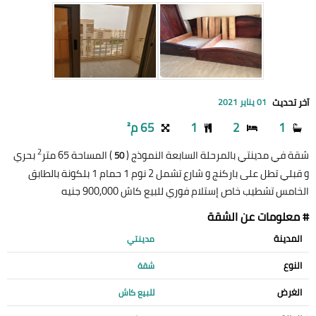
آخر تحديث
01 يناير 2021
1
2
1
65 م²
2
شقة في مدينتي بالمرحلة السابعة النموذج (
) المساحة 65 متر
بحري
50
و قبلي تطل على باركنج و شارع تشمل 2 نوم 1 حمام 1 بلكونة بالطابق
الخامس تشطيب خاص إستلام فوري للبيع كاش 900,000 جنيه
# معلومات عن الشقة
المدينة
مدينتي
النوع
شقة
الغرض
للبيع كاش