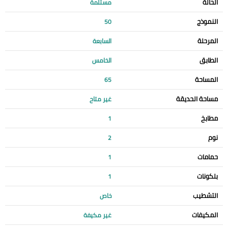
الحالة
مستلمة
النموذج
50
المرحلة
السابعة
الطابق
الخامس
المساحة
65
مساحة الحديقة
غير متاح
مطابخ
1
نوم
2
حمامات
1
بلكونات
1
التشطيب
خاص
المكيفات
غير مكيفة