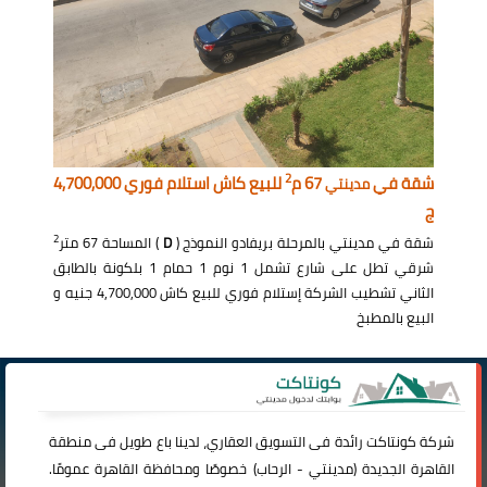
2
شقة في
67 م
للبيع كاش استلام فوري 4,700,000
مدينتي
ج
2
شقة في مدينتي بالمرحلة بريفادو النموذج (
D
) المساحة 67 متر
شرقي تطل على شارع تشمل 1 نوم 1 حمام 1 بلكونة بالطابق
الثاني تشطيب الشركة إستلام فوري للبيع كاش 4,700,000 جنيه و
البيع بالمطبخ
شركة
كونتاكت
رائدة فى التسويق العقاري، لدينا باع طويل فى منطقة
القاهرة الجديدة (
مدينتي
-
الرحاب
) خصوصًا ومحافظة القاهرة عمومًا.