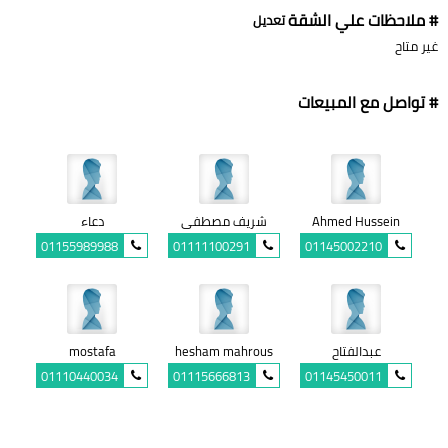
# ملاحظات علي الشقة
تعديل
غير متاح
# تواصل مع المبيعات
Ahmed Hussein
شريف مصطفى
دعاء
01155989988
01111100291
01145002210
عبدالفتاح
hesham mahrous
mostafa
01110440034
01115666813
01145450011