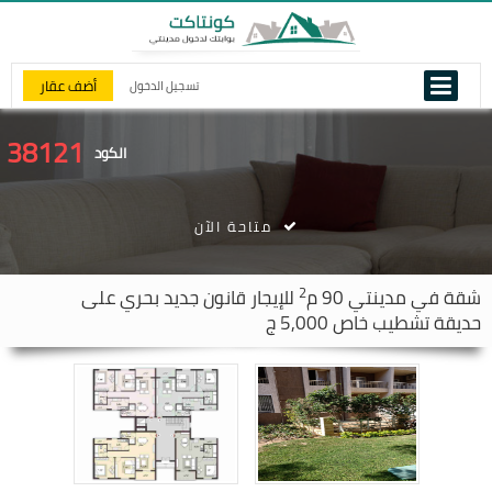
أضف عقار
تسجيل الدخول
38121
الكود
متاحة الآن
2
شقة في
مدينتي
90 م
للإيجار قانون جديد بحري على
حديقة تشطيب خاص 5,000 ج