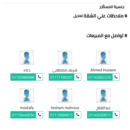
جنسية المستأجر
# ملاحظات علي الشقة
تعديل
# تواصل مع المبيعات
Ahmed Hussein
شريف مصطفى
دعاء
01155989988
01111100291
01145002210
عبدالفتاح
hesham mahrous
mostafa
01110440034
01115666813
01145450011