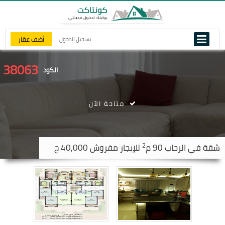
أضف عقار
تسجيل الدخول
38063
الكود
متاحة الآن
2
شقة في
الرحاب
90 م
للإيجار مفروش 40,000 ج