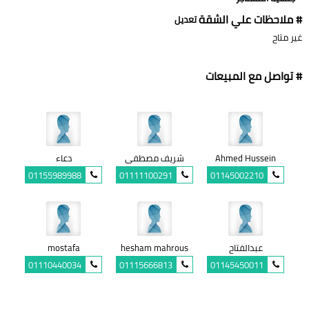
# ملاحظات علي الشقة
تعديل
غير متاح
# تواصل مع المبيعات
Ahmed Hussein
شريف مصطفى
دعاء
01155989988
01111100291
01145002210
عبدالفتاح
hesham mahrous
mostafa
01110440034
01115666813
01145450011