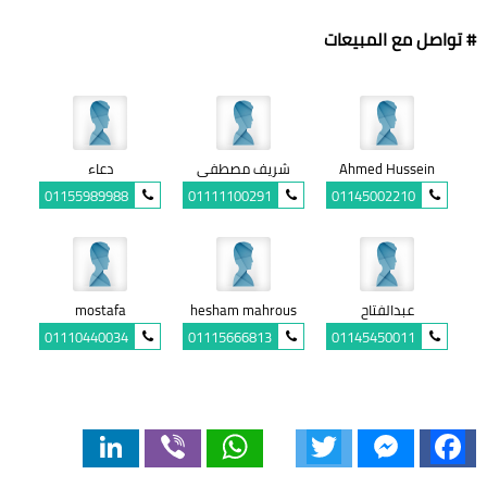
# تواصل مع المبيعات
Ahmed Hussein
شريف مصطفى
دعاء
01155989988
01111100291
01145002210
عبدالفتاح
hesham mahrous
mostafa
01110440034
01115666813
01145450011
LinkedIn
Viber
WhatsApp
Twitter
Messenger
Facebook