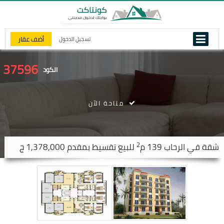
أضف عقار
تسجيل الدخول
37596
الكود
متاحة الآن
2
شقة في
الرحاب
139 م
للبيع تقسيط بمقدم 1,378,000 ج