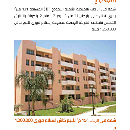
1,250,000 ج
2
شقة في الرحاب بالمرحلة الثامنة النموذج (
B
) المساحة 131 متر
بحري تطل على باركنج تشمل 3 نوم 2 حمام 2 بلكونة بالطابق
الخامس تشطيب الشركة الوديعة مدفوعة إستلام فوري للبيع كاش
1,250,000 جنيه
2
شقة في
154 م
للبيع كاش استلام فوري 1,200,000
الرحاب
ج