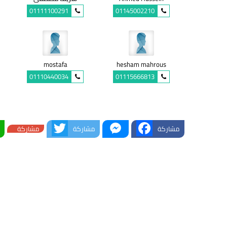
01111100291
01145002210
mostafa
hesham mahrous
01110440034
01115666813
Twitter
Messenger
Facebook
مشاركة
مشاركة
مشاركة