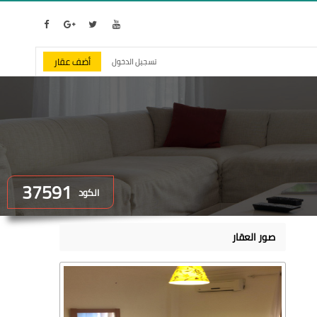
أضف عقار
تسجيل الدخول
37591
الكود
صور العقار