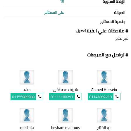
الزيادة السنوية
10
الصيانة
على المستأجر
جنسية المستأجر
# ملاحظات علي الفيلا
تعديل
غير متاح
# تواصل مع المبيعات
Ahmed Hussein
شريف مصطفى
دعاء
01155989988
01111100291
01145002210
عبدالفتاح
hesham mahrous
mostafa