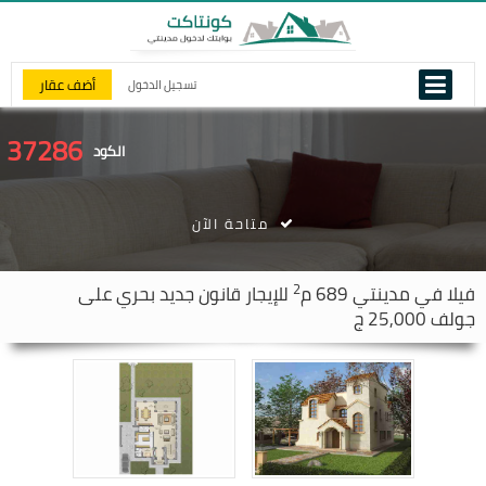
أضف عقار
تسجيل الدخول
37286
الكود
متاحة الآن
2
فيلا في
مدينتي
689 م
للإيجار قانون جديد بحري على
جولف 25,000 ج