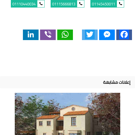
01110440034
01115666813
01145450011
LinkedIn
Viber
WhatsApp
Twitter
Messenger
Facebook
إعلانات مشابهة