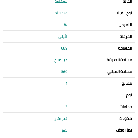
الحالة
مستلمة
نوع الفيلا
منفصلة
النموذج
W
المرحلة
الأولى
المساحة
689
مساحة الحديقة
غير متاح
مساحة المباني
360
مطابخ
1
نوم
3
حمامات
3
بلكونات
غير متاح
بها رووف
نعم