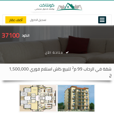
أضف عقار
تسجيل الدخول
37100
الكود
متاحة الآن
2
شقة في
الرحاب
99 م
للبيع كاش استلام فوري 1,500,000
ج