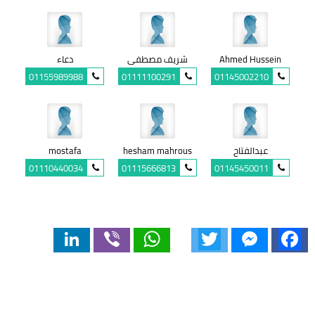
Ahmed Hussein
شريف مصطفى
دعاء
01155989988
01111100291
01145002210
عبدالفتاح
hesham mahrous
mostafa
01110440034
01115666813
01145450011
LinkedIn
Viber
WhatsApp
Twitter
Messenger
Facebook