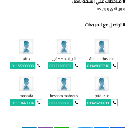
# ملاحظات علي الشقة
تعديل
بدون نادي و وديعه
# تواصل مع المبيعات
Ahmed Hussein
شريف مصطفى
دعاء
01155989988
01111100291
01145002210
عبدالفتاح
hesham mahrous
mostafa
01110440034
01115666813
01145450011