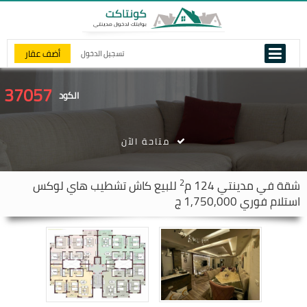
أضف عقار
تسجيل الدخول
37057
الكود
متاحة الآن
2
شقة في
مدينتي
124 م
للبيع كاش تشطيب هاي لوكس
استلام فوري 1,750,000 ج