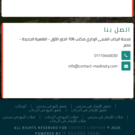
اتصل بنا
مدينة الرحاب المبنى الإداري مكتب 106 الدور الأول - القاهرة الجديدة -
مصر
01110440030
info@contact-madinaty.com
شقق للإيجار في مدينتى
شقق لليع في مدينتى
كونتكت
شقق للإيجار في الرحاب
شقق للبيع في الرحاب
فيلات للإيجار في مدينتي
فيلات للبيع في الرحاب
فيلات للبيع في مدينتي
فيلات للإيجار في الرحاب
ALL RIGHTS RESERVED FOR
CONTACT COMPANY
© 2026
IT VILLAGE TEAM
POWERED BY