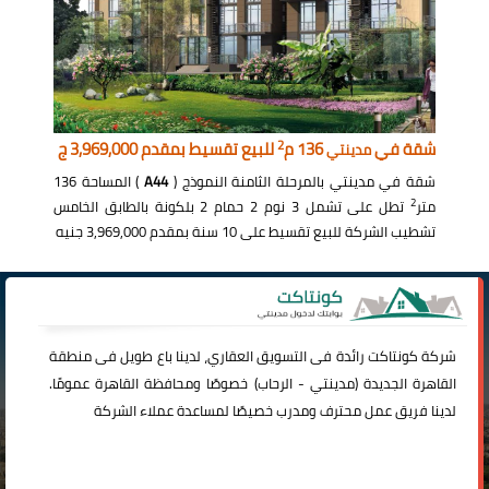
2
شقة في
136 م
للبيع تقسيط بمقدم 3,969,000 ج
مدينتي
شقة في مدينتي بالمرحلة الثامنة النموذج (
A44
) المساحة 136
2
متر
تطل على تشمل 3 نوم 2 حمام 2 بلكونة بالطابق الخامس
تشطيب الشركة للبيع تقسيط على 10 سنة بمقدم 3,969,000 جنيه
شركة
كونتاكت
رائدة فى التسويق العقاري، لدينا باع طويل فى منطقة
القاهرة الجديدة (
مدينتي
-
الرحاب
) خصوصًا ومحافظة القاهرة عمومًا.
لدينا فريق عمل محترف ومدرب خصيصًا لمساعدة عملاء الشركة