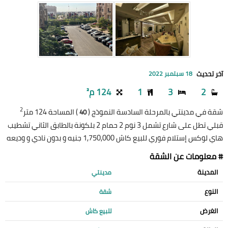
آخر تحديث
18 سبتمبر 2022
2
3
1
124 م²
2
شقة في مدينتي بالمرحلة السادسة النموذج (
) المساحة 124 متر
40
قبلي تطل على شارع تشمل 3 نوم 2 حمام 2 بلكونة بالطابق الثاني تشطيب
هاي لوكس إستلام فوري للبيع كاش 1,750,000 جنيه و بدون نادي و وديعه
# معلومات عن الشقة
المدينة
مدينتي
النوع
شقة
الغرض
للبيع كاش