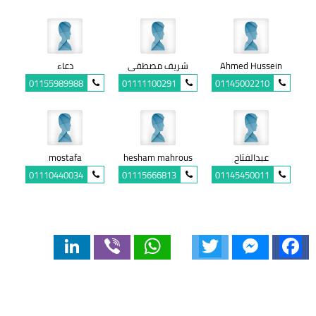
Ahmed Hussein
شريف مصطفى
دعاء
01155989988
01111100291
01145002210
عبدالفتاح
hesham mahrous
mostafa
01110440034
01115666813
01145450011
LinkedIn
Viber
WhatsApp
Twitter
Messenger
Facebook