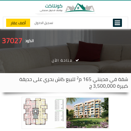
أضف عقار
تسجيل الدخول
37027
الكود
متاحة الآن
2
شقة في
مدينتي
165 م
للبيع كاش بحري على حديقة
كبيرة 3,500,000 ج