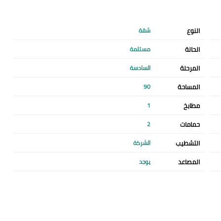
النوع
شقة
الحالة
مستلمة
المرحلة
السادسة
المساحة
90
مطابخ
1
حمامات
2
التشطيب
الشركة
المصاعد
يوجد