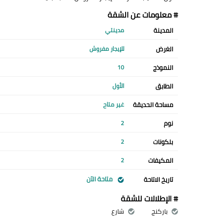
# معلومات عن الشقة
المدينة
مدينتي
الغرض
للإيجار مفروش
النموذج
10
الطابق
الأول
مساحة الحديقة
غير متاح
نوم
2
بلكونات
2
المكيفات
2
متاحة الآن
تاريخ الاتاحة
# الإطلالات للشقة
باركنج
شارع