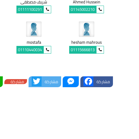
Ahmed Hussein
شريف مصطفى
01111100291
01145002210
mostafa
hesham mahrous
01110440034
01115666813
Twitter
Messenger
Facebook
مشاركة
مشاركة
مشاركة