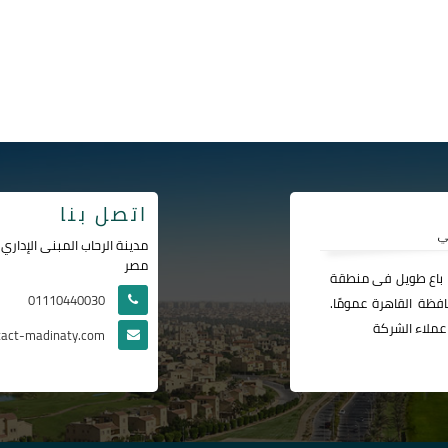
اتصل بنا
مصر
ا باع طويل فى منطقة
01110440030
فظة القاهرة عمومًا.
عملاء الشركة
tact-madinaty.com