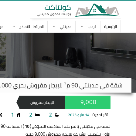
الرئيسية
الرحاب
مدينتي
الخرائط - النماذج
عن
2
شقة في
مدينتي
90 م
للإيجار مفروش بحري 9,000 ج
9,000
للإيجار مفروش
1
2
2
آخر تحديث
14 مايو 2023
شقة في مدينتي بالمرحلة السادسة النموذج (
) المساحة 90 متر
10
الأول تشطيب الشركة للإيجار مفروش 9,000 جنيه