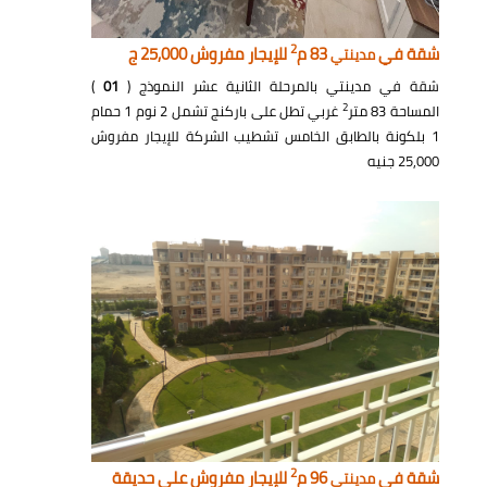
2
شقة في
83 م
للإيجار مفروش 25,000 ج
مدينتي
شقة في مدينتي بالمرحلة الثانية عشر النموذج (
01
)
2
المساحة 83 متر
غربي تطل على باركنج تشمل 2 نوم 1 حمام
1 بلكونة بالطابق الخامس تشطيب الشركة للإيجار مفروش
25,000 جنيه
2
شقة في
96 م
للإيجار مفروش على حديقة
مدينتي