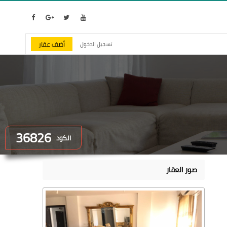
أضف عقار
تسجيل الدخول
36826
الكود
صور العقار