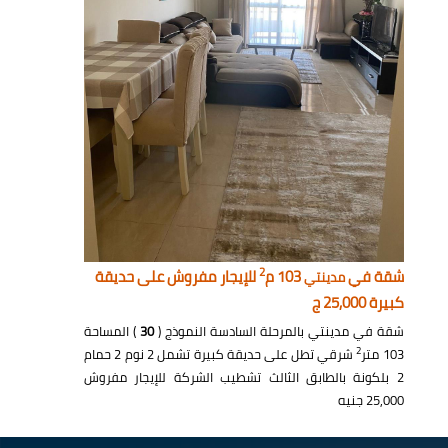
2
شقة في
103 م
للإيجار مفروش على حديقة
مدينتي
كبيرة 25,000 ج
شقة في مدينتي بالمرحلة السادسة النموذج (
30
) المساحة
2
103 متر
شرقي تطل على حديقة كبيرة تشمل 2 نوم 2 حمام
2 بلكونة بالطابق الثالث تشطيب الشركة للإيجار مفروش
25,000 جنيه