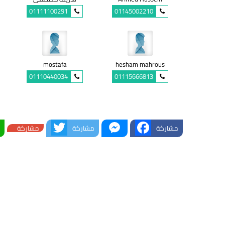
01111100291
01145002210
mostafa
hesham mahrous
01110440034
01115666813
Twitter
Messenger
Facebook
مشاركة
مشاركة
مشاركة