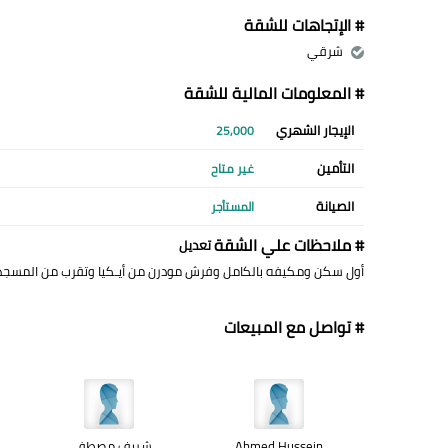
# الإتجاهات للشقة
شرقي
# المعلومات المالية للشقة
الإيجار الشهري
25,000
التأمين
غير متاح
الصيانة
المستأجر
# ملاحظات علي الشقة
تعديل
أول سكن ومكيفه بالكامل وفرش مودرن من أيـكيا وتقرب من المسجد
# تواصل مع المبيعات
Ahmed Hussein
شريف مصطفى