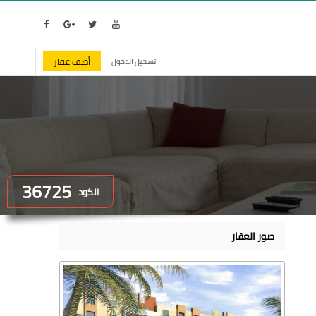
أضف عقار
تسجيل الدخول
36725
الكود
صور العقار