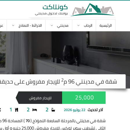
الرئيسية
الرحاب
مدينتي
الخرائط - النماذج
عن
2
شقة في
مدينتي
96 م
للإيجار مفروش على حديقة كب
25,000
للإيجار مفروش
1
2
2
آخر تحديث
22 يوليو 2026
شقة في مدينتي بالمرحلة السابعة النموذج (
) المساحة 96 متر
70
الثاني تشطيب سوبر لوكس للإيجار مفروش 25,000 جنيه و أول سكن ومكيفه بالكامل وفرش مودرن من أيـكيا وتقرب من المسجد والخدمات