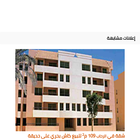
إعلانات مشابهة
2
شقة في
109 م
للبيع كاش بحري على حديقة
الرحاب