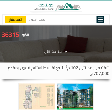
أضف عقار
تسجيل الدخول
36315
الكود
متاحة الآن
2
شقة في
مدينتي
102 م
للبيع تقسيط استلام فوري بمقدم
707,000 ج