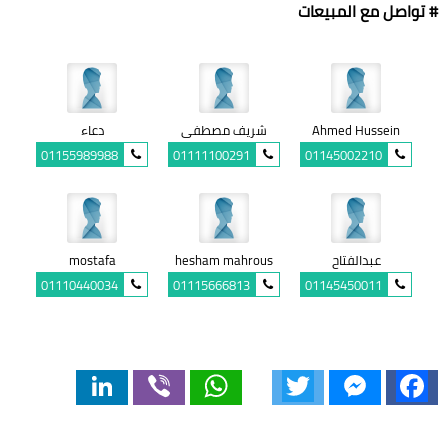
# تواصل مع المبيعات
Ahmed Hussein
شريف مصطفى
دعاء
01155989988
01111100291
01145002210
عبدالفتاح
hesham mahrous
mostafa
01110440034
01115666813
01145450011
LinkedIn
Viber
WhatsApp
Twitter
Messenger
Facebook