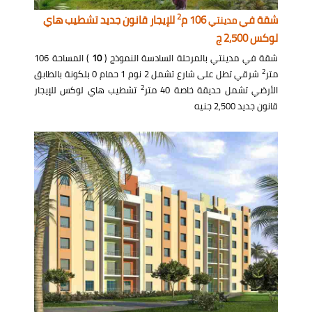
2
شقة في
106 م
للإيجار قانون جديد تشطيب هاي
مدينتي
لوكس 2,500 ج
شقة في مدينتي بالمرحلة السادسة النموذج (
10
) المساحة 106
2
متر
شرقي تطل على شارع تشمل 2 نوم 1 حمام 0 بلكونة بالطابق
2
الأرضي تشمل حديقة خاصة 40 متر
تشطيب هاي لوكس للإيجار
قانون جديد 2,500 جنيه