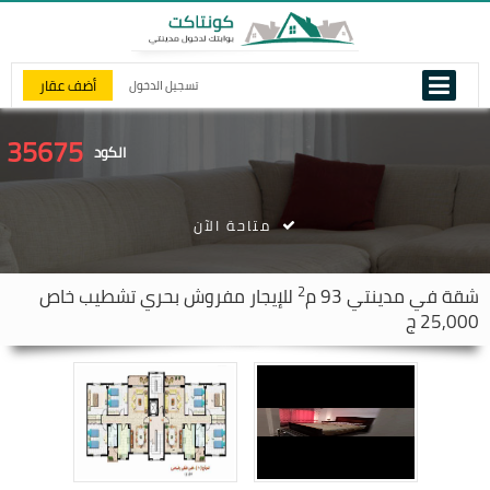
أضف عقار
تسجيل الدخول
35675
الكود
متاحة الآن
2
شقة في
مدينتي
93 م
للإيجار مفروش بحري تشطيب خاص
25,000 ج