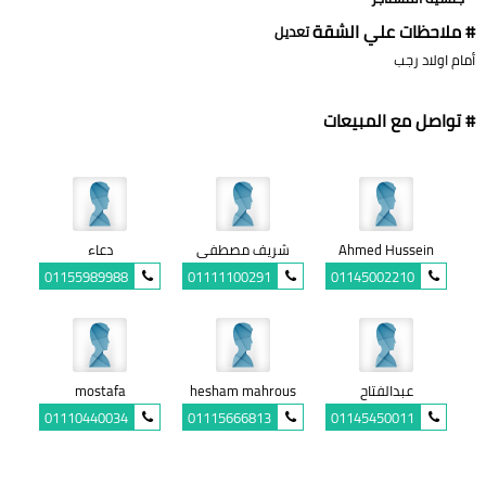
# ملاحظات علي الشقة
تعديل
أمام اولاد رجب
# تواصل مع المبيعات
Ahmed Hussein
شريف مصطفى
دعاء
01155989988
01111100291
01145002210
عبدالفتاح
hesham mahrous
mostafa
01110440034
01115666813
01145450011