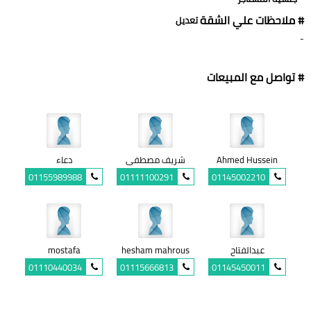
# ملاحظات علي الشقة
تعديل
-
# تواصل مع المبيعات
Ahmed Hussein
شريف مصطفى
دعاء
01155989988
01111100291
01145002210
عبدالفتاح
hesham mahrous
mostafa
01110440034
01115666813
01145450011