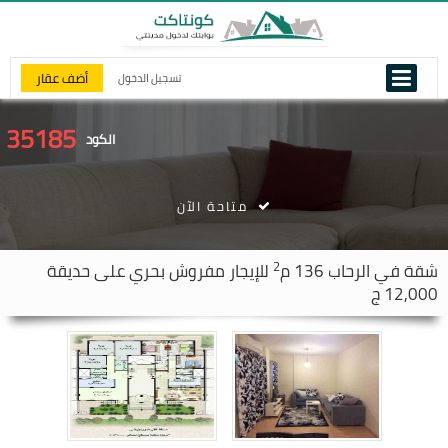
أضف عقار
تسجيل الدخول
35185
الكود
متاحة الآن
2
شقة في
الرحاب
136 م
للإيجار مفروش بحري على حديقة
12,000 ج