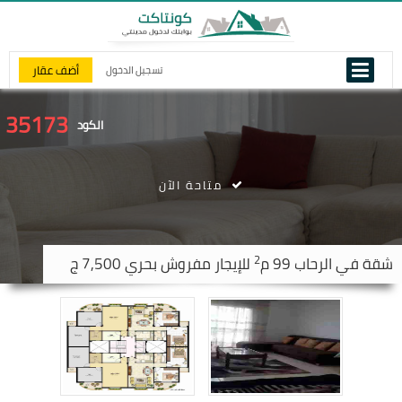
أضف عقار
تسجيل الدخول
35173
الكود
متاحة الآن
2
شقة في
الرحاب
99 م
للإيجار مفروش بحري 7,500 ج