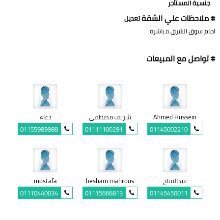
جنسية المستأجر
# ملاحظات علي الشقة
تعديل
امام سوق الشرق مباشرة
# تواصل مع المبيعات
Ahmed Hussein
شريف مصطفى
دعاء
01155989988
01111100291
01145002210
عبدالفتاح
hesham mahrous
mostafa
01110440034
01115666813
01145450011