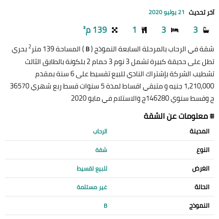
آخر تحديث
21 يوليو 2020
3
3
1
139 م²
2
شقة في الرحاب بالمرحلة السابعة النموذج (
) المساحة 139 متر
بحري
B
تطل على حديقة كبيرة تشمل 3 نوم 3 حمام 2 بلكونة بالطابق الثالث
تشطيب الشركة بإشتراك النادي للبيع تقسيط على 6 سنة بمقدم
1,210,000 جنيه و متبقي اقساط لمدة 5 سنوات قسط ربع شهري 36570
ج وقسط سنوي 146280ج والاستلام في مايو 2020
# معلومات عن الشقة
المدينة
الرحاب
النوع
شقة
الغرض
للبيع تقسيط
الحالة
غير مستلمة
النموذج
B