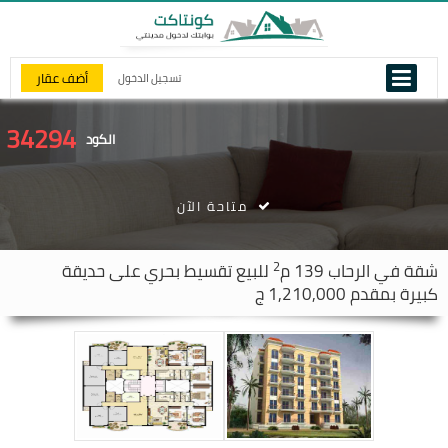
أضف عقار
تسجيل الدخول
34294
الكود
متاحة الآن
2
شقة في
الرحاب
139 م
للبيع تقسيط بحري على حديقة
كبيرة بمقدم 1,210,000 ج