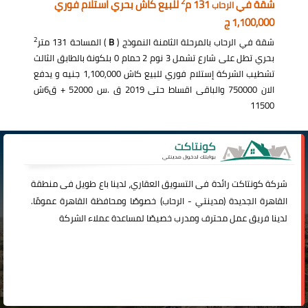
2
شقة في
131 م
للبيع كاش بحري استلام فوري
الرحاب
1,100,000 ج
2
شقة في الرحاب بالمرحلة الثامنة النموذج (
B
) المساحة 131 متر
بحري تطل على شارع تشمل 3 نوم 2 حمام 0 بلكونة بالطابق الثالث
تشطيب الشركة إستلام فوري للبيع كاش 1,100,000 جنيه و يدفع
الان 750000 والباقى اقساط حتى 2019 ق .س 52000 + ق6ش
11500
شركة
كونتاكت
رائدة فى التسويق العقاري، لدينا باع طويل فى منطقة
القاهرة الجديدة (
مدينتي
-
الرحاب
) خصوصًا ومحافظة القاهرة عمومًا.
لدينا فريق عمل محترف ومدرب خصيصًا لمساعدة عملاء الشركة