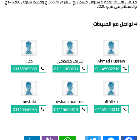
متبقي اقساط لمدة 5 سنوات قسط ربع شهري 36570 ج وقسط سنوي 146280ج
والاستلام في مايو 2020
# تواصل مع المبيعات
Ahmed Hussein
شريف مصطفى
دعاء
01155989988
01111100291
01145002210
عبدالفتاح
hesham mahrous
mostafa
01110440034
01115666813
01145450011
LinkedIn
Viber
WhatsApp
Twitter
Messenger
Facebook