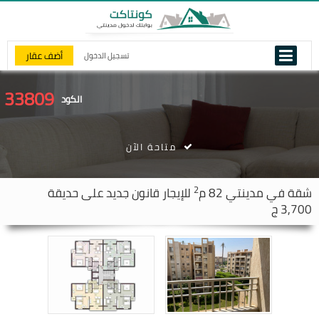
أضف عقار
تسجيل الدخول
33809
الكود
متاحة الآن
2
شقة في
مدينتي
82 م
للإيجار قانون جديد على حديقة
3,700 ج