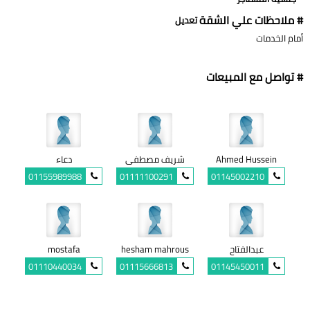
# ملاحظات علي الشقة
تعديل
أمام الخدمات
# تواصل مع المبيعات
Ahmed Hussein
شريف مصطفى
دعاء
01155989988
01111100291
01145002210
عبدالفتاح
hesham mahrous
mostafa
01110440034
01115666813
01145450011