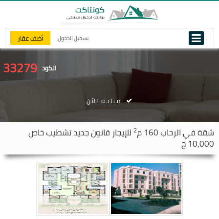
أضف عقار
تسجيل الدخول
33279
الكود
متاحة الآن
2
شقة في
الرحاب
160 م
للإيجار قانون جديد تشطيب خاص
10,000 ج