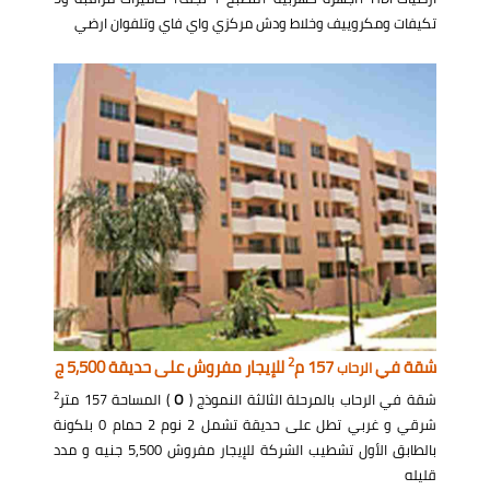
تكيفات ومكروييف وخلاط ودش مركزي واي فاي وتلفوان ارضي
2
شقة في
157 م
للإيجار مفروش على حديقة 5,500 ج
الرحاب
2
شقة في الرحاب بالمرحلة الثالثة النموذج (
O
) المساحة 157 متر
شرقي و غربي تطل على حديقة تشمل 2 نوم 2 حمام 0 بلكونة
بالطابق الأول تشطيب الشركة للإيجار مفروش 5,500 جنيه و مدد
قليله