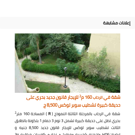
إعلانات مشابهة
2
شقة في
160 م
للإيجار قانون جديد بحري على
الرحاب
حديقة كبيرة تشطيب سوبر لوكس 8,500 ج
2
شقة في الرحاب بالمرحلة الثالثة النموذج (
R
) المساحة 160 متر
بحري تطل على حديقة كبيرة تشمل 3 نوم 3 حمام 1 بلكونة بالطابق
الثالث تشطيب سوبر لوكس للإيجار قانون جديد 8,500 جنيه و
ارضياتHDF +اجهزه كهربيه +مطبخ + نجف+ كاميرات مراقبه و3