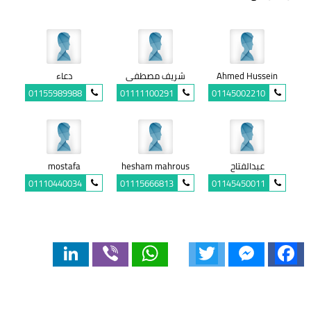
Ahmed Hussein
شريف مصطفى
دعاء
01155989988
01111100291
01145002210
عبدالفتاح
hesham mahrous
mostafa
01110440034
01115666813
01145450011
LinkedIn
Viber
WhatsApp
Twitter
Messenger
Facebook