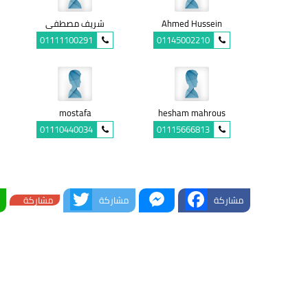
Ahmed Hussein
شريف مصطفى
01111100291
01145002210
mostafa
hesham mahrous
01110440034
01115666813
Twitter
Messenger
Facebook
مشاركة
مشاركة
مشاركة