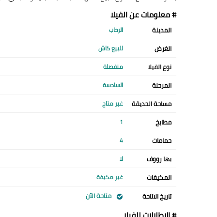
# معلومات عن الفيلا
المدينة
الرحاب
الغرض
للبيع كاش
نوع الفيلا
منفصلة
المرحلة
السادسة
مساحة الحديقة
غير متاح
مطابخ
1
حمامات
4
بها رووف
لا
المكيفات
غير مكيفة
متاحة الآن
تاريخ الاتاحة
# الإطلالات للفيلا