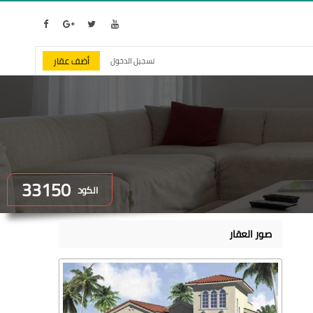
أضف عقار
تسجيل الدخول
33150
الكود
صور العقار