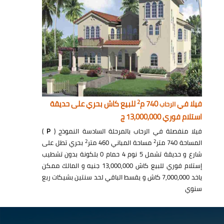
2
فيلا في
740 م
للبيع كاش بحري على حديقة
الرحاب
استلام فوري 13,000,000 ج
فيلا منفصلة في الرحاب بالمرحلة السادسة النموذج (
P
)
2
2
المساحة 740 متر
مساحة المباني 460 متر
بحري تطل على
شارع و حديقة تشمل 5 نوم 4 حمام 0 بلكونة بدون تشطيب
إستلام فوري للبيع كاش 13,000,000 جنيه و المالك ممكن
ياخد 7,000,000 كاش و يقسط الباقي لحد سنتين بشيكات ربع
سنوي