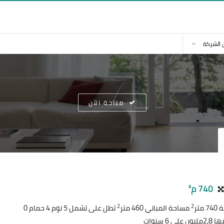
 الشركة
متاحة الآن
740 م²
2
2
متر
مساحة المباني 460 متر
تطل على تشمل 5 نوم 4 حمام 0