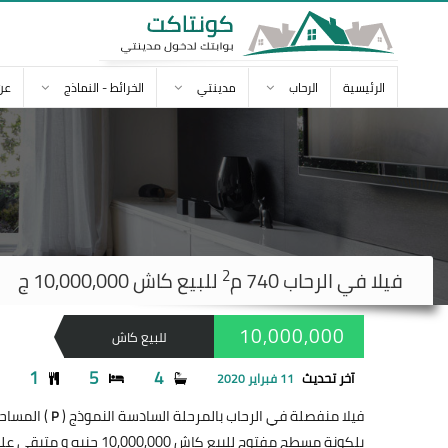
الرئيسية
الرحاب
مدينتي
الخرائط - النماذج
عن
2
فيلا في
الرحاب
740 م
للبيع كاش 10,000,000 ج
10,000,000
للبيع كاش
1
5
4
آخر تحديث
11 فبراير 2020
فيلا منفصلة في الرحاب بالمرحلة السادسة النموذج (
) المساحة 740 
P
بلكونة مسطح مفتوح للبيع كاش 10,000,000 جنيه و متبقي عليها 2,8مليون علي 6 سنوات