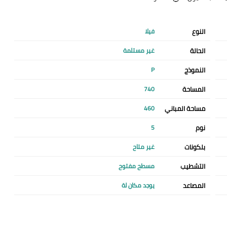
النوع
فيلا
الحالة
غير مستلمة
النموذج
P
المساحة
740
مساحة المباني
460
نوم
5
بلكونات
غير متاح
التشطيب
مسطح مفتوح
المصاعد
يوجد مكان لة