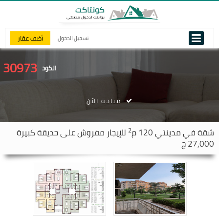
أضف عقار
تسجيل الدخول
30973
الكود
متاحة الآن
2
شقة في
مدينتي
120 م
للإيجار مفروش على حديقة كبيرة
27,000 ج