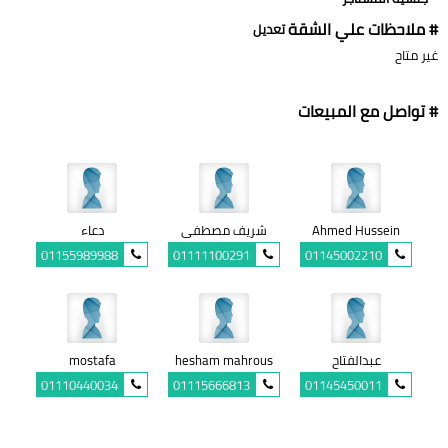
# ملاحظات علي الشقة
تعديل
غير متاح
# تواصل مع المبيعات
Ahmed Hussein
شريف مصطفى
دعاء
01155989988
01111100291
01145002210
عبدالفتاح
hesham mahrous
mostafa
01110440034
01115666813
01145450011