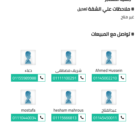
# ملاحظات علي الشقة
تعديل
غير متاح
# تواصل مع المبيعات
Ahmed Hussein
شريف مصطفى
دعاء
01155989988
01111100291
01145002210
عبدالفتاح
hesham mahrous
mostafa
01110440034
01115666813
01145450011