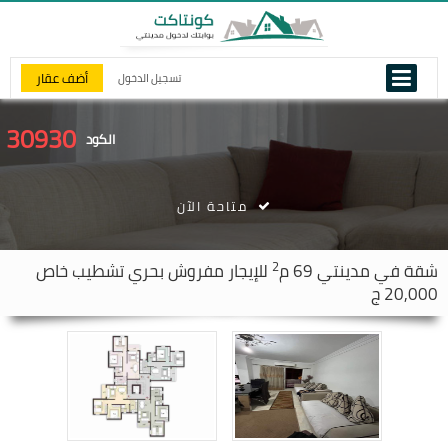
أضف عقار
تسجيل الدخول
30930
الكود
متاحة الآن
2
شقة في
مدينتي
69 م
للإيجار مفروش بحري تشطيب خاص
20,000 ج