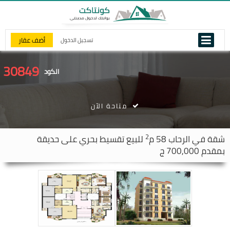
أضف عقار
تسجيل الدخول
30849
الكود
متاحة الآن
2
شقة في
الرحاب
58 م
للبيع تقسيط بحري على حديقة
بمقدم 700,000 ج