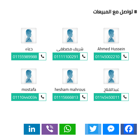
# تواصل مع المبيعات
Ahmed Hussein
شريف مصطفى
دعاء
01155989988
01111100291
01145002210
عبدالفتاح
hesham mahrous
mostafa
01110440034
01115666813
01145450011
LinkedIn
Viber
WhatsApp
Twitter
Messenger
Facebook