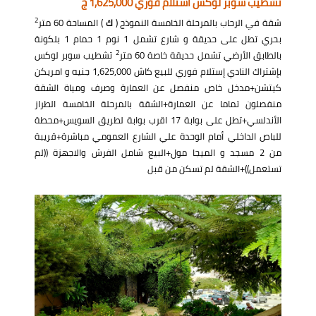
تشطيب سوبر لوكس استلام فوري 1,625,000 ج
2
شقة في الرحاب بالمرحلة الخامسة النموذج (
ك
) المساحة 60 متر
بحري تطل على حديقة و شارع تشمل 1 نوم 1 حمام 1 بلكونة
2
بالطابق الأرضي تشمل حديقة خاصة 60 متر
تشطيب سوبر لوكس
بإشتراك النادي إستلام فوري للبيع كاش 1,625,000 جنيه و امريكن
كيتشن+مدخل خاص منفصل عن العمارة وصرف ومياة الشقة
منفصلون تماما عن العمارة+الشقة بالمرحلة الخامسة الطراز
الأندلسي+تطل على بوابة 17 اقرب بوابة لطريق السويس+محطة
للباص الداخلي أمام الوحدة علي الشارع العمومي مباشرة+قريبة
من 2 مسجد و الميجا مول+البيع شامل الفرش والاجهزة ((لم
تستعمل))+الشقة لم تسكن من قبل