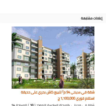
إعلانات مشابهة
2
شقة في
94 م
للبيع كاش بحري على حديقة
مدينتي
استلام فوري 1,100,000 ج
شقة في مدينتي بالمرحلة السادسة النموذج (
10
) المساحة 94