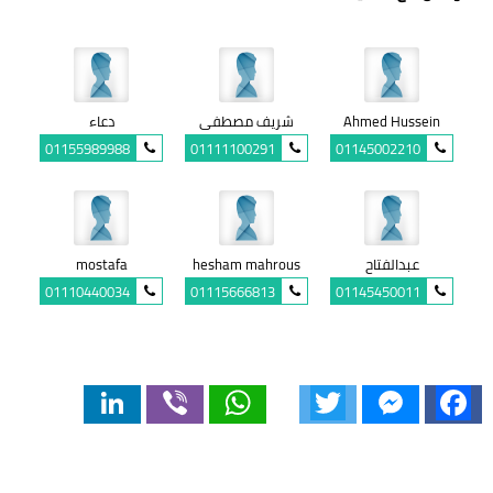
Ahmed Hussein
شريف مصطفى
دعاء
01155989988
01111100291
01145002210
عبدالفتاح
hesham mahrous
mostafa
01110440034
01115666813
01145450011
LinkedIn
Viber
WhatsApp
Twitter
Messenger
Facebook