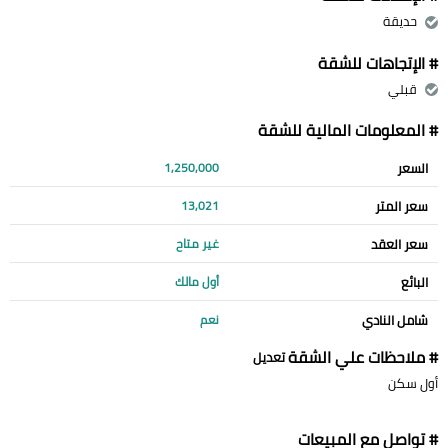
حديقة
# الإتجاهات للشقة
قبلي
# المعلومات المالية للشقة
السعر
1,250,000
سعر المتر
13,021
سعر العقد
غير متاح
البائع
أول مالك
شامل النادي
نعم
# ملاحظات علي الشقة
تعديل
أول سكن
# تواصل مع المبيعات