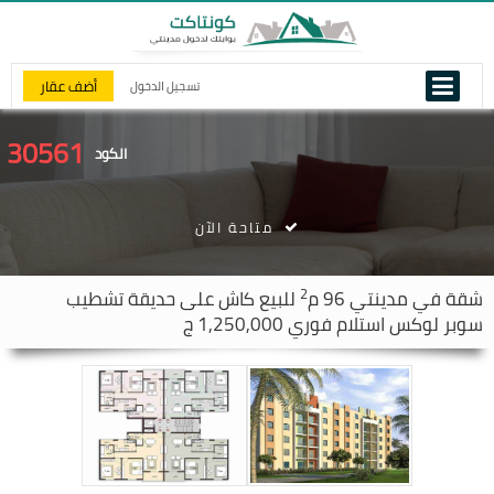
أضف عقار
تسجيل الدخول
30561
الكود
متاحة الآن
2
شقة في
مدينتي
96 م
للبيع كاش على حديقة تشطيب
سوبر لوكس استلام فوري 1,250,000 ج