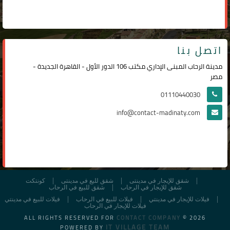
اتصل بنا
مدينة الرحاب المبنى الإداري مكتب 106 الدور الأول - القاهرة الجديدة -
مصر
01110440030
info@contact-madinaty.com
شقق للإيجار في مدينتى
شقق لليع في مدينتى
كونتكت
شقق للإيجار في الرحاب
شقق للبيع في الرحاب
فيلات للإيجار في مدينتي
فيلات للبيع في الرحاب
فيلات للبيع في مدينتي
فيلات للإيجار في الرحاب
ALL RIGHTS RESERVED FOR
CONTACT COMPANY
© 2026
IT VILLAGE TEAM
POWERED BY