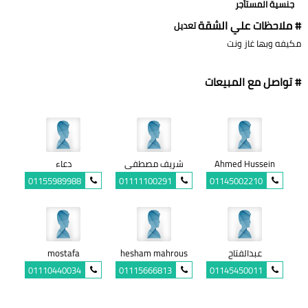
جنسية المستأجر
# ملاحظات علي الشقة
تعديل
مكيفه وبها غاز ونت
# تواصل مع المبيعات
Ahmed Hussein
شريف مصطفى
دعاء
01155989988
01111100291
01145002210
عبدالفتاح
hesham mahrous
mostafa
01110440034
01115666813
01145450011