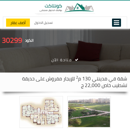
أضف عقار
تسجيل الدخول
30299
الكود
متاحة الآن
2
شقة في
مدينتي
130 م
للإيجار مفروش على حديقة
تشطيب خاص 22,000 ج