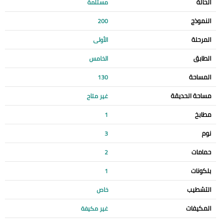
الحالة
مستلمة
النموذج
200
المرحلة
الأولى
الطابق
الخامس
المساحة
130
مساحة الحديقة
غير متاح
مطابخ
1
نوم
3
حمامات
2
بلكونات
1
التشطيب
خاص
المكيفات
غير مكيفة