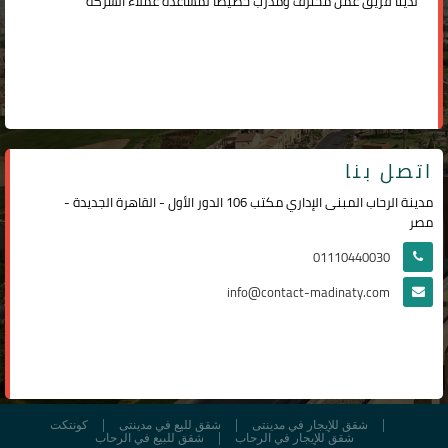
لدينا فريق عمل محترف ومدرب خصيصًا لمساعدة عملاء الشركة
اتصل بنا
مدينة الرحاب المبنى الإداري مكتب 106 الدور الأول - القاهرة الجديدة -
مصر
01110440030
info@contact-madinaty.com
شقق للإيجار في مدينتى
شقق لليع في مدينتى
كونتكت
شقق للإيجار في الرحاب
شقق للبيع في الرحاب