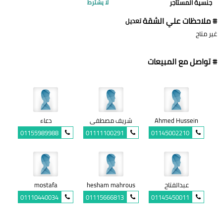
جنسية المستأجر
لا يشترط
# ملاحظات علي الشقة
تعديل
غير متاح
# تواصل مع المبيعات
Ahmed Hussein
شريف مصطفى
دعاء
01155989988
01111100291
01145002210
عبدالفتاح
hesham mahrous
mostafa
01110440034
01115666813
01145450011