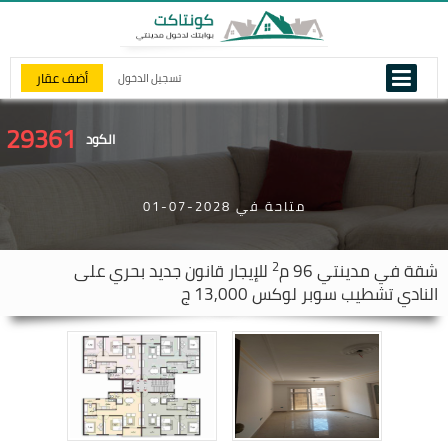
أضف عقار
تسجيل الدخول
29361
الكود
متاحة في 2028-07-01
2
شقة في
مدينتي
96 م
للإيجار قانون جديد بحري على
النادي تشطيب سوبر لوكس 13,000 ج