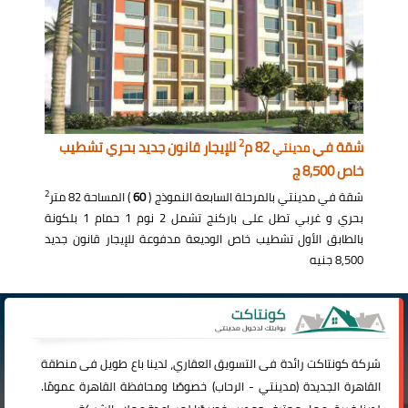
2
شقة في
82 م
للإيجار قانون جديد بحري تشطيب
مدينتي
خاص 8,500 ج
2
شقة في مدينتي بالمرحلة السابعة النموذج (
60
) المساحة 82 متر
بحري و غربي تطل على باركنج تشمل 2 نوم 1 حمام 1 بلكونة
بالطابق الأول تشطيب خاص الوديعة مدفوعة للإيجار قانون جديد
8,500 جنيه
شركة
كونتاكت
رائدة فى التسويق العقاري، لدينا باع طويل فى منطقة
القاهرة الجديدة (
مدينتي
-
الرحاب
) خصوصًا ومحافظة القاهرة عمومًا.