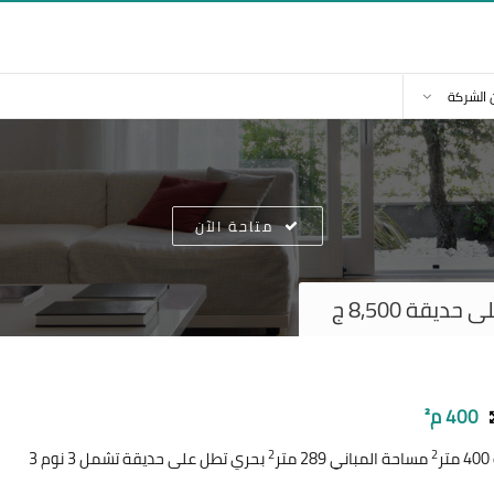
 الشركة
متاحة الآن
يقة 8,500 ج
400 م²
2
2
ر
مساحة المباني 289 متر
بحري تطل على حديقة تشمل 3 نوم 3