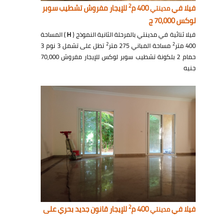
2
فيلا في
400 م
للإيجار مفروش تشطيب سوبر
مدينتي
لوكس 70,000 ج
فيلا ثنائية في مدينتي بالمرحلة الثانية النموذج (
H
) المساحة
2
2
400 متر
مساحة المباني 275 متر
تطل على تشمل 3 نوم 3
حمام 2 بلكونة تشطيب سوبر لوكس للإيجار مفروش 70,000
جنيه
2
فيلا في
400 م
للإيجار قانون جديد بحري على
مدينتي