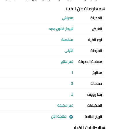
# معلومات عن الفيلا
المدينة
مدينتي
الغرض
للإيجار قانون جديد
نوع الفيلا
منفصلة
المرحلة
الأولى
مساحة الحديقة
غير متاح
مطابخ
1
حمامات
3
بها رووف
لا
المكيفات
غير مكيفة
متاحة الآن
تاريخ الاتاحة
# الإطلالات للفيلا