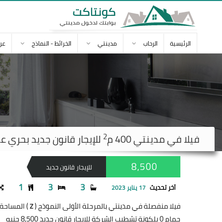
الرئيسية
الرحاب
مدينتي
الخرائط - النماذج
عن
2
فيلا في
مدينتي
400 م
للإيجار قانون جديد بحري على حد
8,500
للإيجار قانون جديد
1
3
3
آخر تحديث
17 يناير 2023
فيلا منفصلة في مدينتي بالمرحلة الأولى النموذج (
) المساحة 400 مت
Z
حمام 0 بلكونة تشطيب الشركة للإيجار قانون جديد 8,500 جنيه