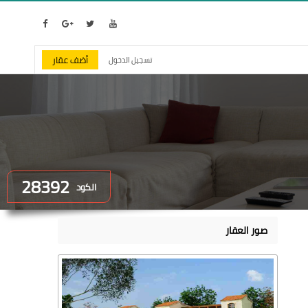
أضف عقار
تسجيل الدخول
28392
الكود
صور العقار