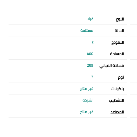
النوع
فيلا
الحالة
مستلمة
النموذج
z
المساحة
400
مساحة المباني
289
نوم
3
بلكونات
غير متاح
التشطيب
الشركة
المصاعد
غير متاح