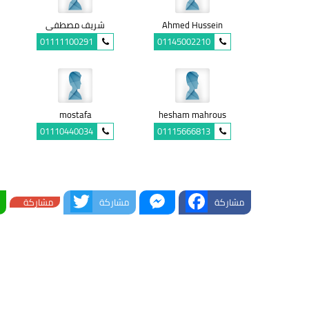
Ahmed Hussein
شريف مصطفى
01111100291
01145002210
mostafa
hesham mahrous
01110440034
01115666813
Twitter
Messenger
Facebook
مشاركة
مشاركة
مشاركة