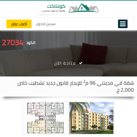
أضف عقار
تسجيل الدخول
27034
الكود
متاحة الآن
2
شقة في
مدينتي
96 م
للإيجار قانون جديد تشطيب خاص
2,000 ج