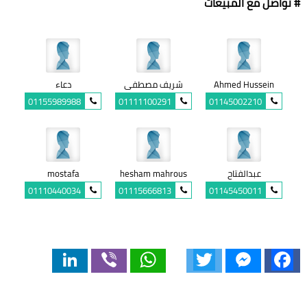
# تواصل مع المبيعات
Ahmed Hussein
شريف مصطفى
دعاء
01155989988
01111100291
01145002210
عبدالفتاح
hesham mahrous
mostafa
01110440034
01115666813
01145450011
LinkedIn
Viber
WhatsApp
Twitter
Messenger
Facebook