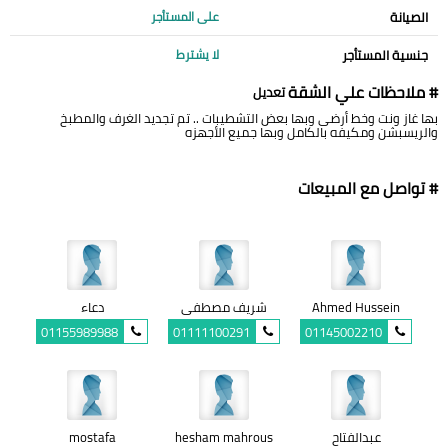
الصيانة
على المستأجر
جنسية المستأجر
لا يشترط
# ملاحظات علي الشقة
تعديل
بها غاز ونت وخط أرضى وبها بعض التشطيبات .. تم تجديد الغرف والمطبخ
والريسبشن ومكيفه بالكامل وبها جميع الأجهزه
# تواصل مع المبيعات
Ahmed Hussein
شريف مصطفى
دعاء
01155989988
01111100291
01145002210
عبدالفتاح
hesham mahrous
mostafa