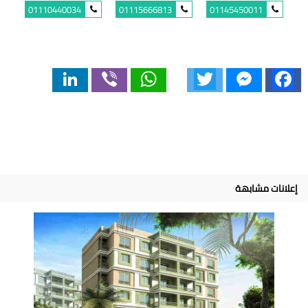
01110440034
01115666813
01145450011
LinkedIn
Viber
WhatsApp
Twitter
Messenger
Facebook
إعلانات مشابهة