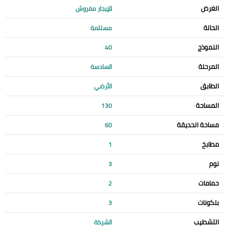
الغرض
للإيجار مفروش
الحالة
مستلمة
النموذج
40
المرحلة
السادسة
الطابق
الأرضي
المساحة
130
مساحة الحديقة
60
مطابخ
1
نوم
3
حمامات
2
بلكونات
3
التشطيب
الشركة