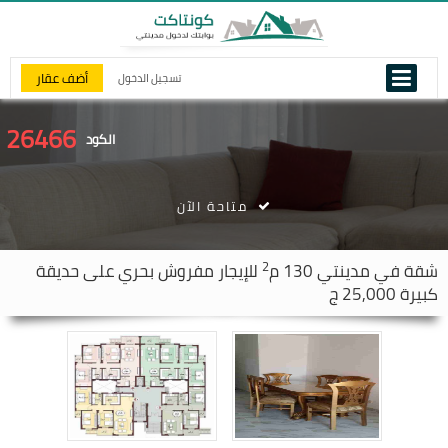
أضف عقار
تسجيل الدخول
26466
الكود
متاحة الآن
2
شقة في
مدينتي
130 م
للإيجار مفروش بحري على حديقة
كبيرة 25,000 ج