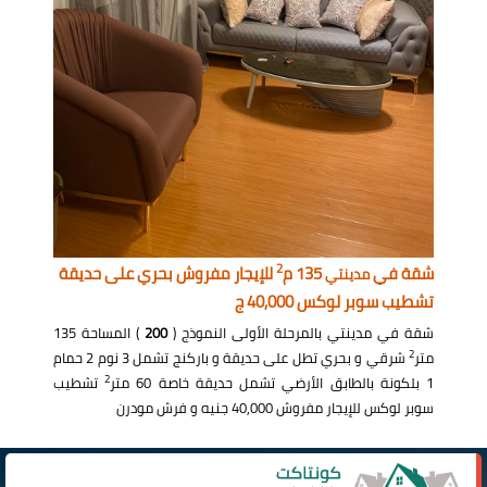
2
شقة في
135 م
للإيجار مفروش بحري على حديقة
مدينتي
تشطيب سوبر لوكس 40,000 ج
شقة في مدينتي بالمرحلة الأولى النموذج (
200
) المساحة 135
2
متر
شرقي و بحري تطل على حديقة و باركنج تشمل 3 نوم 2 حمام
2
1 بلكونة بالطابق الأرضي تشمل حديقة خاصة 60 متر
تشطيب
سوبر لوكس للإيجار مفروش 40,000 جنيه و فرش مودرن