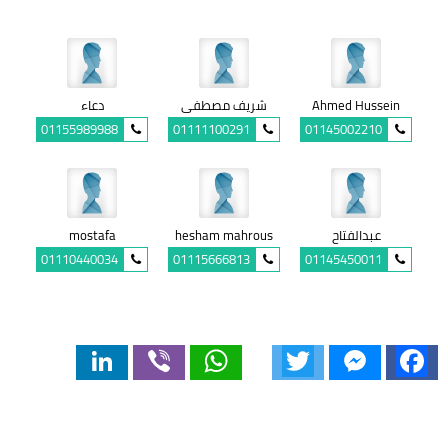
Ahmed Hussein
شريف مصطفى
دعاء
01155989988
01111100291
01145002210
عبدالفتاح
hesham mahrous
mostafa
01110440034
01115666813
01145450011
LinkedIn
Viber
WhatsApp
Twitter
Messenger
Facebook