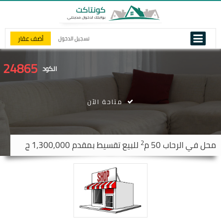
أضف عقار
تسجيل الدخول
24865
الكود
متاحة الآن
2
محل في
الرحاب
50 م
للبيع تقسيط بمقدم 1,300,000 ج