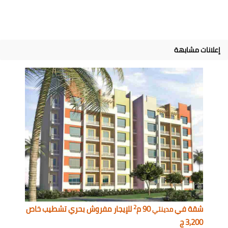
إعلانات مشابهة
2
شقة في
90 م
للإيجار مفروش بحري تشطيب خاص
مدينتي
3,200 ج