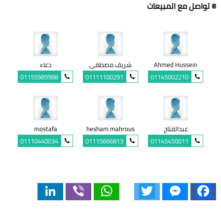
# تواصل مع المبيعات
Ahmed Hussein
شريف مصطفى
دعاء
01155989988
01111100291
01145002210
عبدالفتاح
hesham mahrous
mostafa
01110440034
01115666813
01145450011
LinkedIn
Viber
WhatsApp
Twitter
Messenger
Facebook