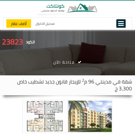
أضف عقار
تسجيل الدخول
23823
الكود
متاحة الآن
2
شقة في
مدينتي
96 م
للإيجار قانون جديد تشطيب خاص
3,300 ج