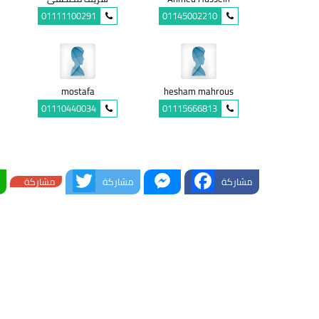
01111100291
01145002210
mostafa
hesham mahrous
01110440034
01115666813
Twitter
Messenger
Facebook
مشاركة
مشاركة
مشاركة