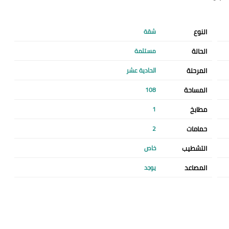
النوع
شقة
الحالة
مستلمة
المرحلة
الحادية عشر
المساحة
108
مطابخ
1
حمامات
2
التشطيب
خاص
المصاعد
يوجد