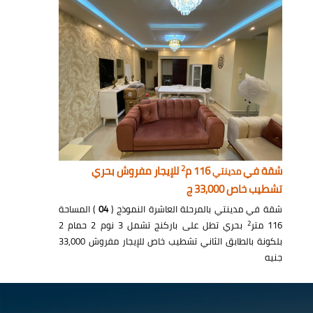
2
شقة في
116 م
للإيجار مفروش بحري
مدينتي
تشطيب خاص 33,000 ج
شقة في مدينتي بالمرحلة العاشرة النموذج (
04
) المساحة
2
116 متر
بحري تطل على باركنج تشمل 3 نوم 2 حمام 2
بلكونة بالطابق الثاني تشطيب خاص للإيجار مفروش 33,000
جنيه