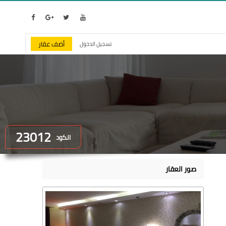
أضف عقار
تسجيل الدخول
23012
الكود
صور العقار