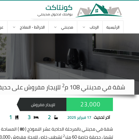
الرئيسية
الرحاب
مدينتي
الخرائط - النماذج
عن
2
شقة في
مدينتي
108 م
للإيجار مفروش على حديقة تش
23,000
للإيجار مفروش
1
3
2
آخر تحديث
17 فبراير 2025
شقة في مدينتي بالمرحلة الحادية عشر النموذج (
) المساحة 108 متر
80
2
تشمل حديقة خاصة 60 متر
تشطيب خاص للإيجار مفروش 23,000 جنيه