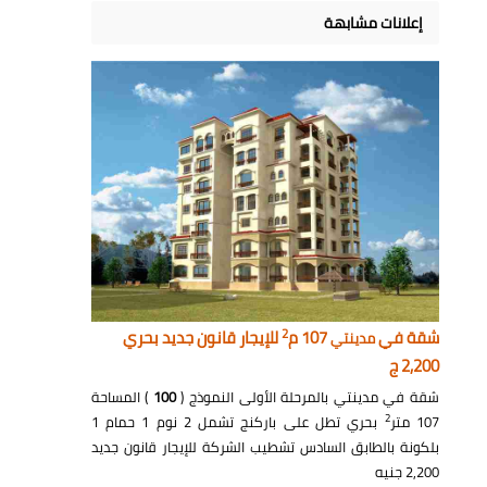
إعلانات مشابهة
2
شقة في
107 م
للإيجار قانون جديد بحري
مدينتي
2,200 ج
شقة في مدينتي بالمرحلة الأولى النموذج (
100
) المساحة
2
107 متر
بحري تطل على باركنج تشمل 2 نوم 1 حمام 1
بلكونة بالطابق السادس تشطيب الشركة للإيجار قانون جديد
2,200 جنيه