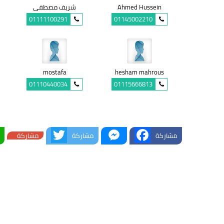
Ahmed Hussein
شريف مصطفى
01111100291
01145002210
mostafa
hesham mahrous
01110440034
01115666813
Twitter
Messenger
Facebook
مشاركة
مشاركة
مشاركة