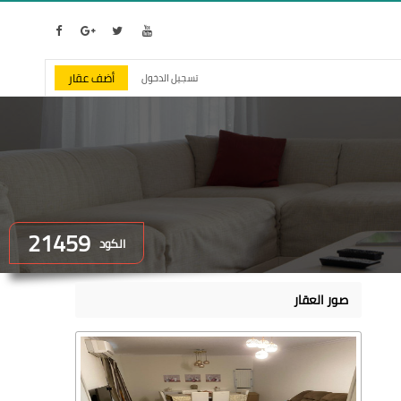
أضف عقار
تسجيل الدخول
21459
الكود
صور العقار