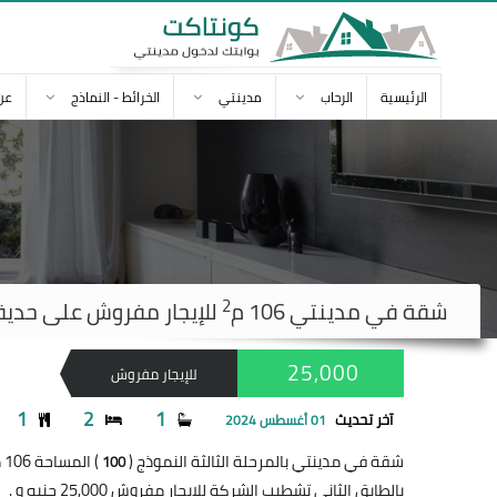
الرئيسية
الرحاب
مدينتي
الخرائط - النماذج
عن
2
شقة في
مدينتي
106 م
للإيجار مفروش على حديقة 5,000
25,000
للإيجار مفروش
1
2
1
آخر تحديث
01 أغسطس 2024
شقة في مدينتي بالمرحلة الثالثة النموذج (
) المساحة 106 متر
100
بالطابق الثاني تشطيب الشركة للإيجار مفروش 25,000 جنيه و .