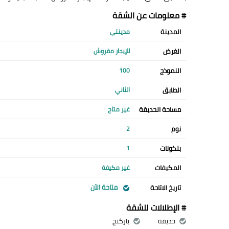
# معلومات عن الشقة
المدينة
مدينتي
الغرض
للإيجار مفروش
النموذج
100
الطابق
الثاني
مساحة الحديقة
غير متاح
نوم
2
بلكونات
1
المكيفات
غير مكيفة
متاحة الآن
تاريخ الاتاحة
# الإطلالات للشقة
حديقة
باركنج