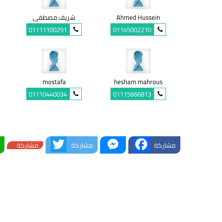
Ahmed Hussein
شريف مصطفى
01111100291
01145002210
mostafa
hesham mahrous
01110440034
01115666813
Twitter
Messenger
Facebook
مشاركة
مشاركة
مشاركة