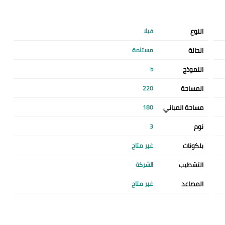
النوع
فيلا
الحالة
مستلمة
النموذج
b
المساحة
220
مساحة المباني
180
نوم
3
بلكونات
غير متاح
التشطيب
الشركة
المصاعد
غير متاح