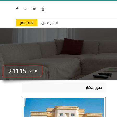
أضف عقار
تسجيل الدخول
21115
الكود
صور العقار