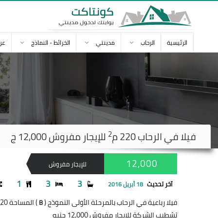
الرئيسية
الرحاب
مدينتي
الخرائط - النماذج
عن
2
فيلا في
الرحاب
220 م
للإيجار مفروش 12,000 ج
12,000
للإيجار مفروش
1
3
3
آخر تحديث
18 أبريل 2016
فيلا رباعية في الرحاب بالمرحلة الأولى النموذج (
) المساحة 220 متر
B
تشطيب الشركة للإيجار مفروش 12,000 جنيه