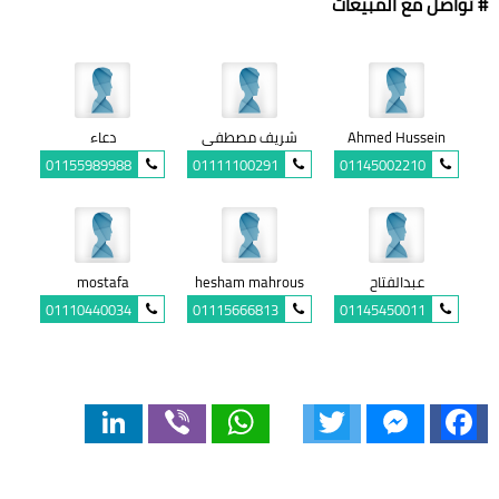
# تواصل مع المبيعات
Ahmed Hussein
شريف مصطفى
دعاء
01155989988
01111100291
01145002210
عبدالفتاح
hesham mahrous
mostafa
01110440034
01115666813
01145450011
LinkedIn
Viber
WhatsApp
Twitter
Messenger
Facebook