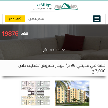
أضف عقار
تسجيل الدخول
19876
الكود
متاحة الآن
2
شقة في
مدينتي
96 م
للإيجار مفروش تشطيب خاص
3,000 ج