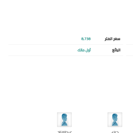
سعر المتر
8,738
البائع
أول مالك
دعاء
عبدالفتاح