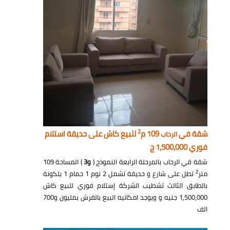
2
شقة في
109 م
للبيع كاش على حديقة استلام
الرحاب
فوري 1,500,000 ج
شقة في الرحاب بالمرحلة الرابعة النموذج (
و3
) المساحة 109
2
متر
تطل على شارع و حديقة تشمل 2 نوم 1 حمام 1 بلكونة
بالطابق الثالث تشطيب الشركة إستلام فوري للبيع كاش
1,500,000 جنيه و ويوجد امكانيه البيع بالفرش بمليون و700
الف