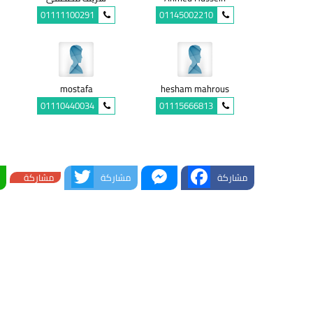
01111100291
01145002210
mostafa
hesham mahrous
01110440034
01115666813
Twitter
Messenger
Facebook
مشاركة
مشاركة
مشاركة