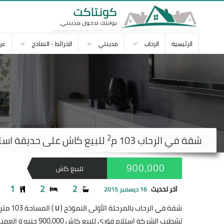
الرئيسية
الرحاب
مدينتي
الخرائط - النماذج
عن
2
شقة في
الرحاب
103 م
للبيع كاش على حديقة استلام فور
900,000
للبيع كاش
1
2
2
آخر تحديث
16 ديسمبر 2015
شقة في الرحاب بالمرحلة الأولى النموذج (
) المساحة 103 متر
U
تشطيب الشركة إستلام فوري للبيع كاش 900,000 جنيه و العميل فاتح الغرفه الثالثه على الرسبشن