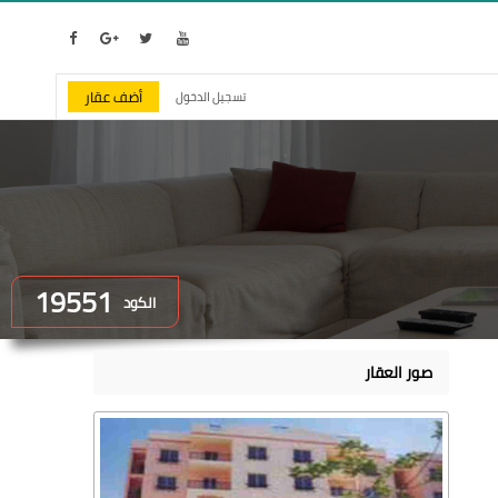
أضف عقار
تسجيل الدخول
19551
الكود
صور العقار