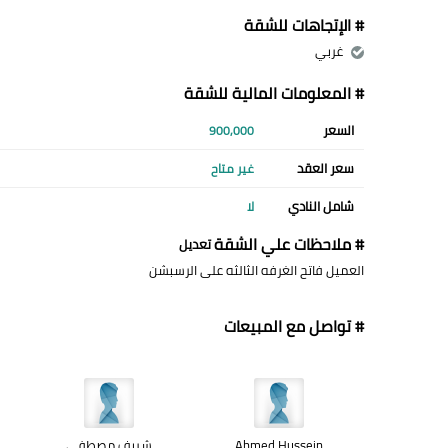
# الإتجاهات للشقة
غربي
# المعلومات المالية للشقة
السعر
900,000
سعر العقد
غير متاح
شامل النادي
لا
# ملاحظات علي الشقة
تعديل
العميل فاتح الغرفه الثالثه على الرسبشن
# تواصل مع المبيعات
Ahmed Hussein
شريف مصطفى