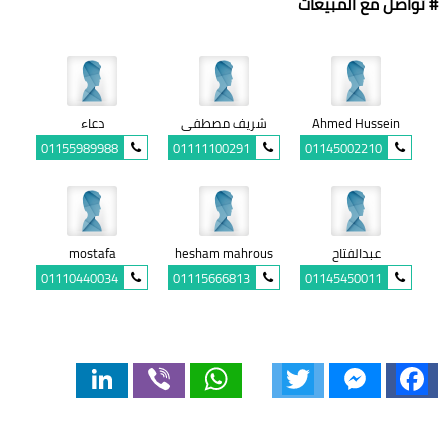
# تواصل مع المبيعات
Ahmed Hussein
شريف مصطفى
دعاء
01155989988
01111100291
01145002210
عبدالفتاح
hesham mahrous
mostafa
01110440034
01115666813
01145450011
LinkedIn
Viber
WhatsApp
Twitter
Messenger
Facebook