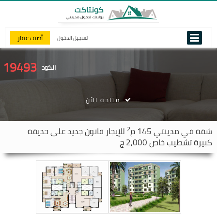
أضف عقار
تسجيل الدخول
19493
الكود
متاحة الآن
2
شقة في
مدينتي
145 م
للإيجار قانون جديد على حديقة
كبيرة تشطيب خاص 2,000 ج