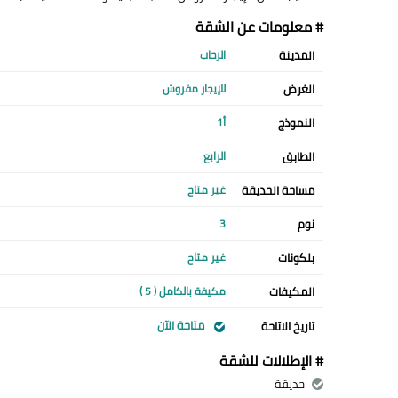
# معلومات عن الشقة
المدينة
الرحاب
الغرض
للإيجار مفروش
النموذج
أ1
الطابق
الرابع
مساحة الحديقة
غير متاح
نوم
3
بلكونات
غير متاح
المكيفات
مكيفة بالكامل ( 5 )
متاحة الآن
تاريخ الاتاحة
# الإطلالات للشقة
حديقة