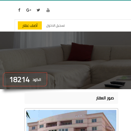
أضف عقار
تسجيل الدخول
18214
الكود
صور العقار