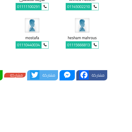
01111100291
01145002210
mostafa
hesham mahrous
01110440034
01115666813
Twitter
Messenger
Facebook
مشاركة
مشاركة
مشاركة