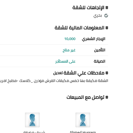
# الإتجاهات للشقة
بحري
# المعلومات المالية للشقة
الإيجار الشهري
10,000
التأمين
غير متاح
الصيانة
على المستأجر
# ملاحظات علي الشقة
تعديل
الشقة مكيفة بها خمس مكيفات الفرش مودرن _كلاسك -مطبخ امريك
# تواصل مع المبيعات
Ahmed Hussein
شريف مصطفى