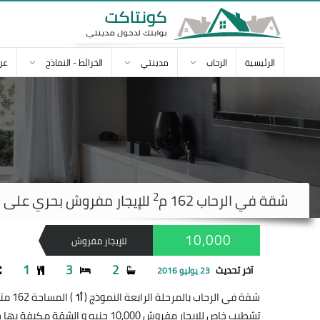
الرئيسية
الرحاب
مدينتي
الخرائط - النماذج
عن
2
شقة في
الرحاب
162 م
للإيجار مفروش بحري على حديق
10,000
للإيجار مفروش
1
3
2
آخر تحديث
23 يوليو 2016
شقة في الرحاب بالمرحلة الرابعة النموذج (
) المساحة 162 متر
أ1
تشطيب خاص للإيجار مفروش 10,000 جنيه و الشقة مكيفة بها خمس مكيفات الفرش مودرن _كلاسك -مطبخ امريكي بها اسانسير