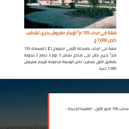
2
شقة في
155 م
للإيجار مفروش بحري تشطيب
الرحاب
خاص 7,000 ج
شقة في الرحاب بالمرحلة الأولى النموذج (
Z
) المساحة 155
2
متر
بحري تطل على باركنج تشمل 3 نوم 2 حمام 2 بلكونة
بالطابق الأول تشطيب خاص الوديعة مدفوعة للإيجار مفروش
7,000 جنيه
مدينة الرحاب المبنى الإداري مكتب 106 الدور الأول - القاهرة الجديدة -