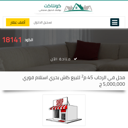
أضف عقار
تسجيل الدخول
18141
الكود
متاحة الآن
2
محل في
الرحاب
45 م
للبيع كاش بحري استلام فوري
5,000,000 ج