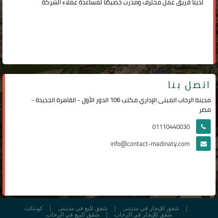
لدينا فريق عمل محترف ومدرب خصيصًا لمساعدة عملاء الشركة
اتصل بنا
مدينة الرحاب المبنى الإداري مكتب 106 الدور الأول - القاهرة الجديدة -
مصر
01110440030
info@contact-madinaty.com
شقق للإيجار في مدينتى
شقق لليع في مدينتى
كونتكت
شقق للإيجار في الرحاب
شقق للبيع في الرحاب