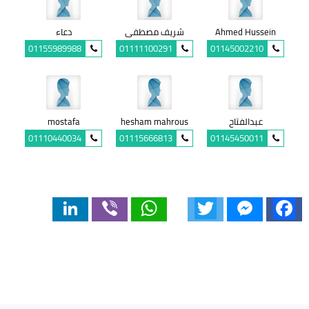
Ahmed Hussein
شريف مصطفى
دعاء
01155989988
01111100291
01145002210
عبدالفتاح
hesham mahrous
mostafa
01110440034
01115666813
01145450011
LinkedIn
Viber
WhatsApp
Twitter
Messenger
Facebook