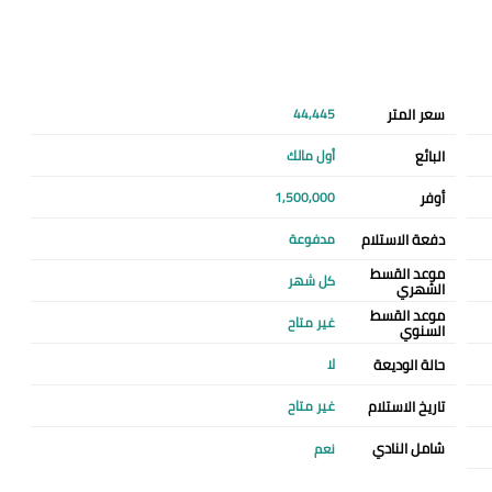
سعر المتر
44,445
البائع
أول مالك
أوفر
1,500,000
دفعة الاستلام
مدفوعة
موعد القسط
كل شهر
الشهري
موعد القسط
غير متاح
السنوي
حالة الوديعة
لا
تاريخ الاستلام
غير متاح
شامل النادي
نعم