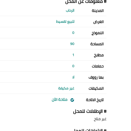
# معلومات عن المحل
المدينة
الرحاب
الغرض
للبيع تقسيط
النموذج
0
المساحة
90
مطابخ
1
حمامات
0
بها رووف
لا
المكيفات
غير مكيفة
متاحة الآن
تاريخ الاتاحة
# الإطلالات للمحل
غير متاح
# الإتجاهات للمحل