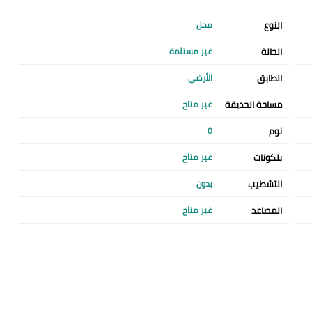
النوع
محل
الحالة
غير مستلمة
الطابق
الأرضي
مساحة الحديقة
غير متاح
نوم
0
بلكونات
غير متاح
التشطيب
بدون
المصاعد
غير متاح