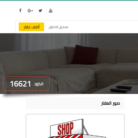
أضف عقار
تسجيل الدخول
16621
الكود
صور العقار