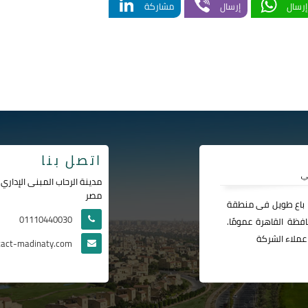
إرسال
إرسال
مشاركة
اتصل بنا
مصر
ا باع طويل فى منطقة
01110440030
فظة القاهرة عمومًا.
عملاء الشركة
tact-madinaty.com