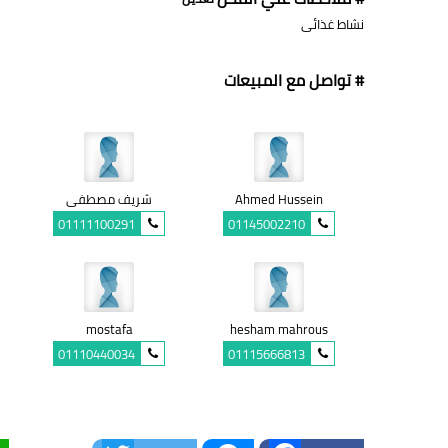
نشاط غذائى
# تواصل مع المبيعات
Ahmed Hussein
شريف مصطفى
01111100291
01145002210
mostafa
hesham mahrous
01110440034
01115666813
Twitter
Messenger
Facebook