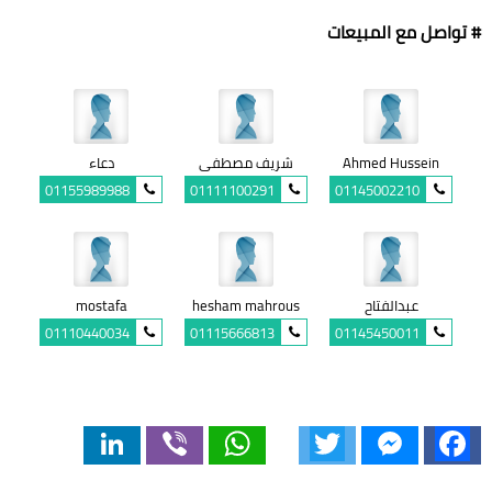
# تواصل مع المبيعات
Ahmed Hussein
شريف مصطفى
دعاء
01155989988
01111100291
01145002210
عبدالفتاح
hesham mahrous
mostafa
01110440034
01115666813
01145450011
LinkedIn
Viber
WhatsApp
Twitter
Messenger
Facebook