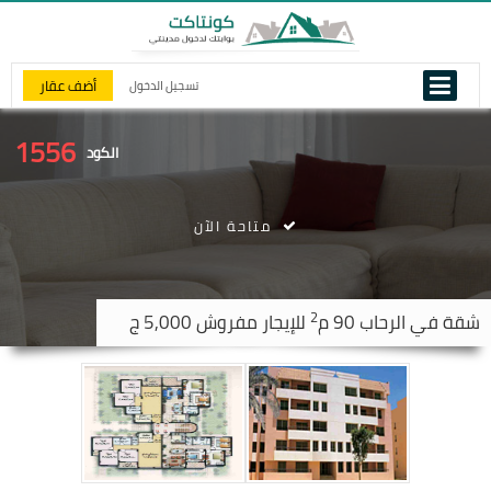
أضف عقار
تسجيل الدخول
1556
الكود
متاحة الآن
2
شقة في
الرحاب
90 م
للإيجار مفروش 5,000 ج