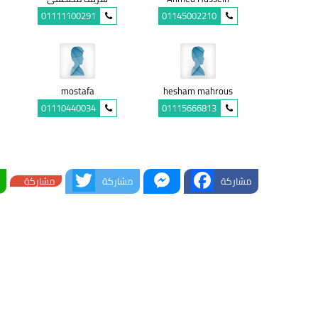
01111100291
01145002210
mostafa
hesham mahrous
01110440034
01115666813
Twitter
Messenger
Facebook
مشاركة
مشاركة
مشاركة