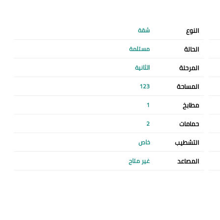
النوع
شقة
الحالة
مستلمة
المرحلة
الثانية
المساحة
123
مطابخ
1
حمامات
2
التشطيب
خاص
المصاعد
غير متاح