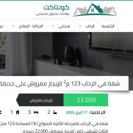
الرئيسية
الرحاب
مدينتي
الخرائط - النماذج
عن
2
شقة في
الرحاب
123 م
للإيجار مفروش على حديقة صغي
22,000
للإيجار مفروش
1
3
2
آخر تحديث
17 أبريل 2025
2
شقة في الرحاب بالمرحلة الثانية النموذج (
) المساحة 123 متر
S
الثالث تشطيب خاص للإيجار مفروش 22,000 جنيه و .