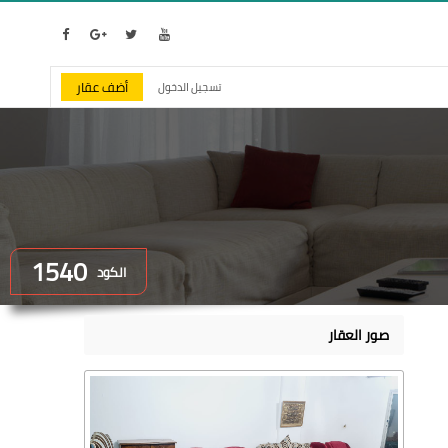
أضف عقار
تسجيل الدخول
1540
الكود
صور العقار