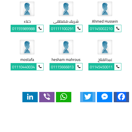
Ahmed Hussein
شريف مصطفى
دعاء
01155989988
01111100291
01145002210
عبدالفتاح
hesham mahrous
mostafa
01110440034
01115666813
01145450011
LinkedIn
Viber
WhatsApp
Twitter
Messenger
Facebook