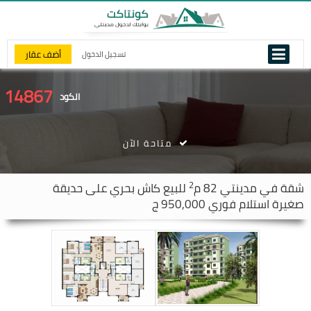
أضف عقار
تسجيل الدخول
14867
الكود
متاحة الآن
2
شقة في
مدينتي
82 م
للبيع كاش بحري على حديقة
صغيرة استلام فوري 950,000 ج