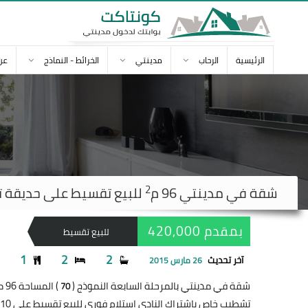
الرئيسية
الرحاب
مدينتي
الخرائط - النماذج
عن
2
شقة في
مدينتي
96 م
للبيع تقسيط على حديقة تشطي
بمقدم 420,000
للبيع تقسيط
1
2
2
آخر تحديث
26 مارس 2015
شقة في مدينتي بالمرحلة السابعة النموذج (
) المساحة 96 متر
70