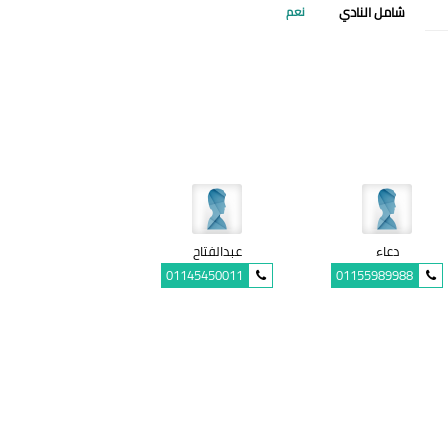
شامل النادي
نعم
دعاء
عبدالفتاح
01145450011
01155989988