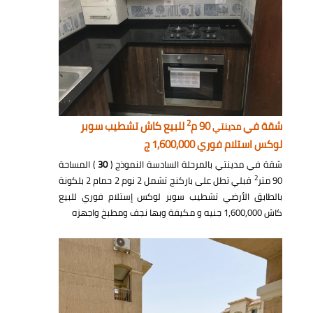
2
شقة في
90 م
للبيع كاش تشطيب سوبر
مدينتي
لوكس استلام فوري 1,600,000 ج
شقة في مدينتي بالمرحلة السادسة النموذج (
30
) المساحة
2
90 متر
قبلي تطل على باركنج تشمل 2 نوم 2 حمام 2 بلكونة
بالطابق الأرضي تشطيب سوبر لوكس إستلام فوري للبيع
كاش 1,600,000 جنيه و مكيفة وبها نجف ومطبخ واجهزه