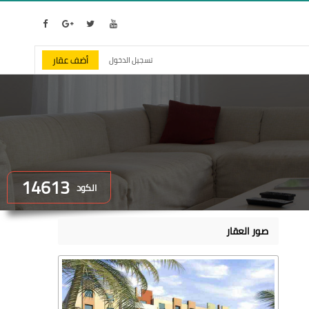
أضف عقار
تسجيل الدخول
14613
الكود
صور العقار