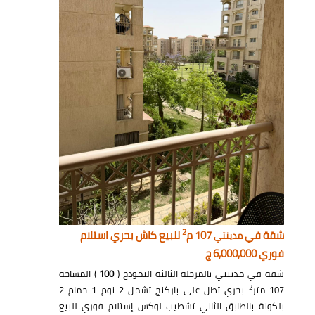
2
شقة في
107 م
للبيع كاش بحري استلام
مدينتي
فوري 6,000,000 ج
شقة في مدينتي بالمرحلة الثالثة النموذج (
100
) المساحة
2
107 متر
بحري تطل على باركنج تشمل 2 نوم 1 حمام 2
بلكونة بالطابق الثاني تشطيب لوكس إستلام فوري للبيع