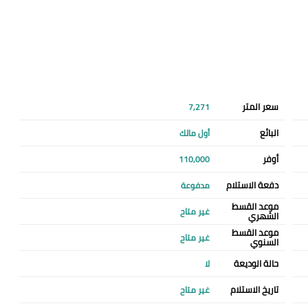
سعر المتر
7,271
البائع
أول مالك
أوفر
110,000
دفعة الاستلام
مدفوعة
موعد القسط
غير متاح
الشهري
موعد القسط
غير متاح
السنوي
حالة الوديعة
لا
تاريخ الاستلام
غير متاح