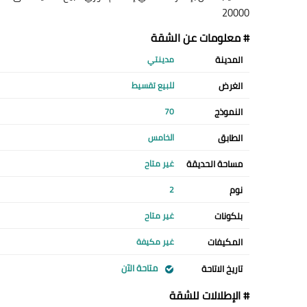
20000
# معلومات عن الشقة
المدينة
مدينتي
الغرض
للبيع تقسيط
النموذج
70
الطابق
الخامس
مساحة الحديقة
غير متاح
نوم
2
بلكونات
غير متاح
المكيفات
غير مكيفة
متاحة الآن
تاريخ الاتاحة
# الإطلالات للشقة