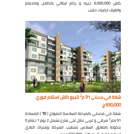
كاش 6,000,000 جنيه و رخام ايطالي بالكامل وبالحمام
والغرف ارضيات خشب
2
شقة في
91 م
للبيع كاش استلام فوري
مدينتي
830,000 ج
شقة في مدينتي بالمرحلة السادسة النموذج (
10
) المساحة
2
91 متر
شرقي و غربي تطل على شارع تشمل 2 نوم 1 حمام 0
بلكونة بالطابق السادس تشطيب الشركة بإشتراك النادي
إستلام فوري للبيع كاش 830,000 جنيه