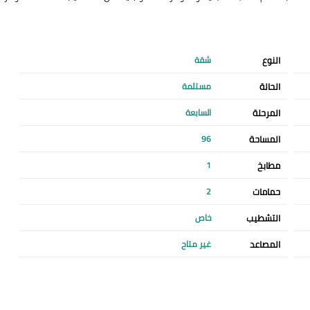
النوع
شقة
الحالة
مستلمة
المرحلة
السابعة
المساحة
96
مطابخ
1
حمامات
2
التشطيب
خاص
المصاعد
غير متاح