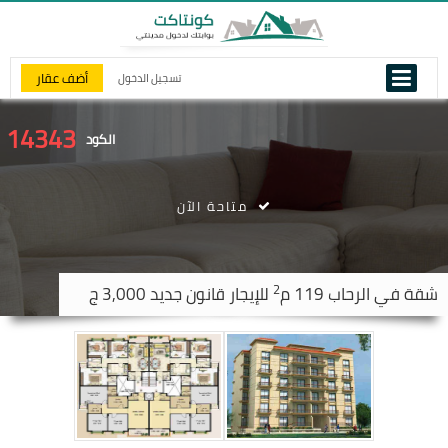
أضف عقار
تسجيل الدخول
14343
الكود
متاحة الآن
2
شقة في
الرحاب
119 م
للإيجار قانون جديد 3,000 ج