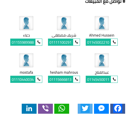
# تواصل مع المبيعات
Ahmed Hussein
شريف مصطفى
دعاء
01155989988
01111100291
01145002210
عبدالفتاح
hesham mahrous
mostafa
01110440034
01115666813
01145450011
LinkedIn
Viber
WhatsApp
Twitter
Messenger
Facebook