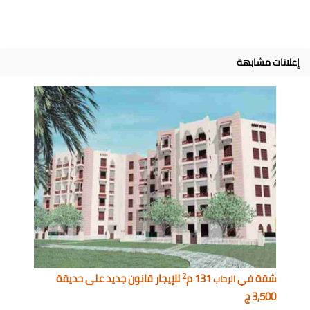
إعلانات مشابهة
2
شقة في
131 م
للإيجار قانون جديد على حديقة
الرحاب
3,500 ج