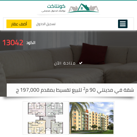
أضف عقار
تسجيل الدخول
13042
الكود
متاحة الآن
2
شقة في
مدينتي
90 م
للبيع تقسيط بمقدم 197,000 ج