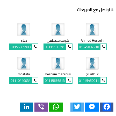
# تواصل مع المبيعات
Ahmed Hussein
شريف مصطفى
دعاء
01155989988
01111100291
01145002210
عبدالفتاح
hesham mahrous
mostafa
01110440034
01115666813
01145450011
LinkedIn
Viber
WhatsApp
Twitter
Messenger
Facebook