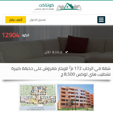
أضف عقار
تسجيل الدخول
12904
الكود
متاحة الآن
2
شقة في
الرحاب
172 م
للإيجار مفروش على حديقة كبيرة
تشطيب هاي لوكس 8,500 ج