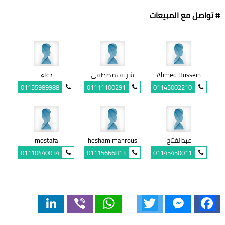
# تواصل مع المبيعات
Ahmed Hussein
شريف مصطفى
دعاء
01155989988
01111100291
01145002210
عبدالفتاح
hesham mahrous
mostafa
01110440034
01115666813
01145450011
LinkedIn
Viber
WhatsApp
Twitter
Messenger
Facebook