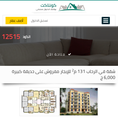
أضف عقار
تسجيل الدخول
12515
الكود
متاحة الآن
2
شقة في
الرحاب
131 م
للإيجار مفروش على حديقة كبيرة
6,000 ج