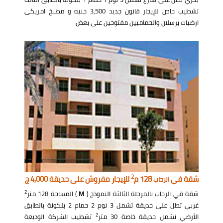
تشطيب خاص للإيجار قانون جديد 3,500 جنيه و مطبخ امريكى
ارضيات برسلان والحماميين مفتوحين على بعض
2
شقة في
128 م
للإيجار مفروش على حديقة 4,000 ج
الرحاب
2
شقة في الرحاب بالمرحلة الثالثة النموذج (
M
) المساحة 128 متر
غربي تطل على حديقة تشمل 3 نوم 2 حمام 2 بلكونة بالطابق
2
الأرضي تشمل حديقة خاصة 30 متر
تشطيب الشركة الوديعة