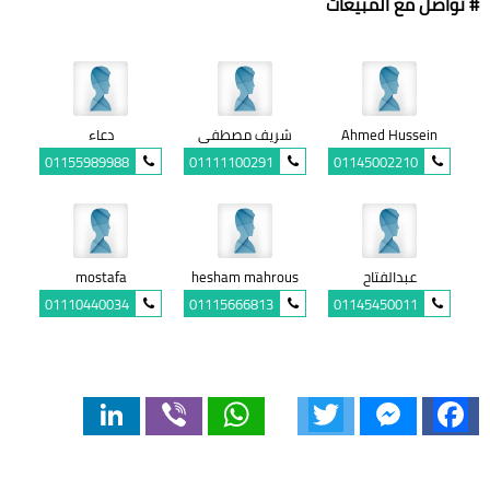
# تواصل مع المبيعات
Ahmed Hussein
شريف مصطفى
دعاء
01155989988
01111100291
01145002210
عبدالفتاح
hesham mahrous
mostafa
01110440034
01115666813
01145450011
LinkedIn
Viber
WhatsApp
Twitter
Messenger
Facebook