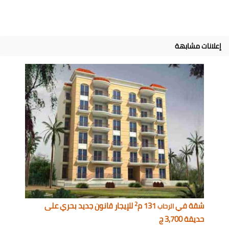
إعلانات مشابهة
2
شقة في
131 م
للإيجار قانون جديد بحري على
الرحاب
حديقة 3,700 ج