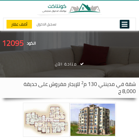
أضف عقار
تسجيل الدخول
12095
الكود
متاحة الآن
2
شقة في
مدينتي
130 م
للإيجار مفروش على حديقة
8,000 ج