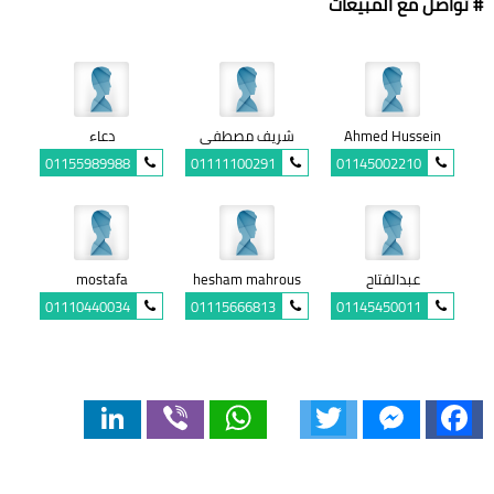
# تواصل مع المبيعات
Ahmed Hussein
شريف مصطفى
دعاء
01155989988
01111100291
01145002210
عبدالفتاح
hesham mahrous
mostafa
01110440034
01115666813
01145450011
LinkedIn
Viber
WhatsApp
Twitter
Messenger
Facebook