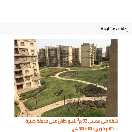
إعلانات مشابهة
2
شقة في
92 م
للبيع كاش على حديقة كبيرة
مدينتي
استلام فوري 4,500,000 ج