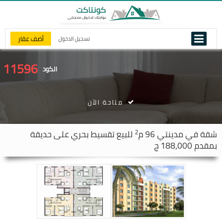
أضف عقار
تسجيل الدخول
11596
الكود
متاحة الآن
2
شقة في
مدينتي
96 م
للبيع تقسيط بحري على حديقة
بمقدم 188,000 ج