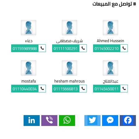
# تواصل مع المبيعات
Ahmed Hussein
شريف مصطفى
دعاء
01155989988
01111100291
01145002210
عبدالفتاح
hesham mahrous
mostafa
01110440034
01115666813
01145450011
LinkedIn
Viber
WhatsApp
Twitter
Messenger
Facebook